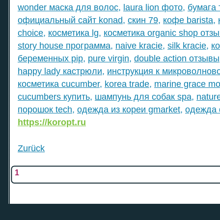
wonder маска для волос
,
laura lion фото
,
бумага 
официальный сайт konad
,
скин 79
,
кофе barista
,
choice
,
косметика lg
,
косметика organic shop отз
story house программа
,
naive kracie
,
silk kracie
,
ко
беременных pip
,
pure virgin
,
double action отзывы
happy lady кастрюли
,
инструкция к микроволново
косметика cucumber
,
korea trade
,
marine grace m
cucumbers купить
,
шампунь для собак spa
,
natur
порошок tech
,
одежда из кореи gmarket
,
одежда 
https://koropt.ru
Zurück
1