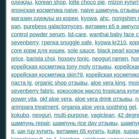
одежды
,
korean shop
,
lotte choco pie
,
mizon купит
японская косметика naive
,
naive шампунь отзыв
магазин одежды из кореи
,
kyowa
,
ahc
,
nongshim 
pan
,
purebess galactomyces
,
витамин в5 в ампул
control powder serum
,
lid-care
,
wanthai baby face 
sevenberry
,
грелка snuggle safe
,
kyowa kr210
,
кор
core корм для кошек
,
sole sauce
,
black pearl кос
price
,
barista choi
,
hoxsey tonic
,
neoguri ramen
,
ho
корейская косметика tony moly отзывы
,
корейска
корейская косметика skin79
,
корейская косметик
паста lg
,
organic shop отзывы
,
aloe vera king
,
mois
sevenberry fabric
,
кокосовое масло tropicana купи
power vita
,
okf aloe vera
,
aloe vera drink отзывы
,
n
arimpara treatment
,
organia aloe vera soothing gel
kokubo
,
neoguri
,
multi-purpose
,
vagiclean
,
42 degr
шампунь repair
,
шампунь rice day отзывы
,
шампун
8
,
ши-тцу купить
,
витамин б5 купить
,
kukje
,
supap