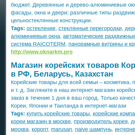
бюджет. Деревянные и дерево-алюминиевые ок
фасады, окна и двери; различные типы раздвиж
цельностеклянные конструкции.
Tags:
остекление
,
стеклянные перегородки
,
дер
алюминиевые окна
,
автоматические раздвижны
система RAICOTERM
,
панорамные витрины и к
http://www.oknarkm.pro
Магазин корейских товаров Кор
в РФ, Беларусь, Казахстан
Корейские товары для всей семьи – косметика, 
и т. д. Загляните в наш интернет-магазин корей
заказ в течение 1 дня в ваш город. Только кач
Кореи, Японии и Таиланда в интернет-магази
Tags:
купить корейские товары
,
корейские компа
кореи магазин в москве
,
производитель корея
,
д
москва
,
коропт
,
marusan
,
naive шампунь
,
интерне