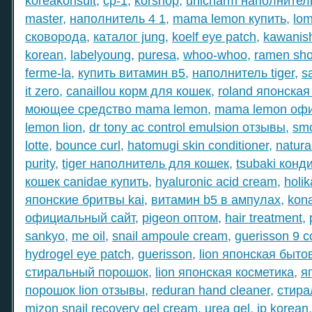
koreakonsult
,
cp-1
,
korshop
,
unicharm наполнител
master
,
наполнитель 4 1
,
mama lemon купить
,
lo
сковорода
,
каталог jung
,
koelf eye patch
,
kawanis
korean
,
labelyoung
,
puresa
,
whoo-whoo
,
ramen sh
ferme-la
,
купить витамин в5
,
наполнитель tiger
,
s
it zero
,
canaillou корм для кошек
,
roland японская
моющее средство mama lemon
,
mama lemon офи
lemon lion
,
dr tony ac control emulsion отзывы
,
sm
lotte
,
bounce curl
,
hatomugi skin conditioner
,
natural
purity
,
tiger наполнитель для кошек
,
tsubaki конд
кошек canidae купить
,
hyaluronic acid cream
,
holik
японские бритвы kai
,
витамин b5 в ампулах
,
kon
официальный сайт
,
pigeon оптом
,
hair treatment
,
sankyo
,
me oil
,
snail ampoule cream
,
guerisson 9 
hydrogel eye patch
,
guerisson
,
lion японская быто
стиральный порошок
,
lion японская косметика
,
я
порошок lion отзывы
,
reduran hand cleaner
,
стира
mizon snail recovery gel cream
,
urea gel
,
jp korean