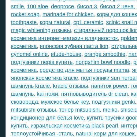
smile
,
100 aloe
,
deoproce
,
бисол 3
,
бисол 2 цена
,
rocket soap
,
marinade for chicken
,
корм для кошек
toothpaste
,
корм natural
,
cp1 ceramic
,
scinic snail
magic whitening отзывы
,
стиральный порошок lio
косметика интернет-магазин владивосток
,
golde
косметика
,
японская зубная паста lion
,
стиральны
cynomel online
,
etude-house
,
orange smoothie
,
nar
подгузники nepia купить
,
nongshim bowl noodle
,
p
косметика
,
средство для мытья посуды mama
,
я
японская косметика kracie
,
подгузники sun herba
шампунь kracie
,
kracie отзывы
,
напиток power
,
то
шампунь
,
kai ножи
,
пятновыводитель dr clean
,
ка
сковорода
,
мужское белье key
,
подгузники genki
mitsubishi отзывы
,
тонер mitsubishi
,
meiko
,
shisei
кондиционер для белья love
,
купить трусики goo
купить
,
израильская косметика black pearl
,
интер
теплоустойчивая -сталь
,
natural корм для кошек