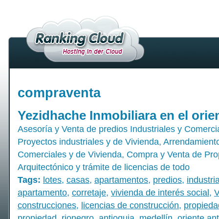
compraventa
Yezidhache Inmobiliara en el ori
Asesoría y Venta de predios Industriales y Comerci
Proyectos industriales y de Vivienda, Arrendamient
Comerciales y de Vivienda, Compra y Venta de Pro
Arquitectónico y trámite de licencias de todo
Tags:
lotes
,
casas
,
apartamentos
,
predios
,
industria
apartamento
,
corretaje
,
vivienda de interés social
,
V
construcciones
,
licencias de construcción
,
propieda
propiedad
,
rionegro
,
antioquia
,
medellín
,
oriente an