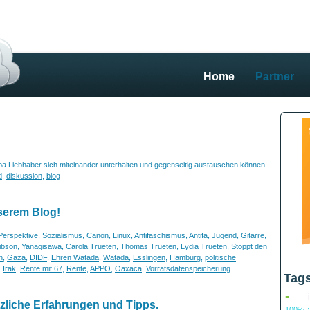
Home
Partner
uba Liebhaber sich miteinander unterhalten und gegenseitig austauschen können.
d
,
diskussion
,
blog
serem Blog!
Perspektive
,
Sozialismus
,
Canon
,
Linux
,
Antifaschismus
,
Antifa
,
Jugend
,
Gitarre
,
ibson
,
Yanagisawa
,
Carola Trueten
,
Thomas Trueten
,
Lydia Trueten
,
Stoppt den
n
,
Gaza
,
DIDF
,
Ehren Watada
,
Watada
,
Esslingen
,
Hamburg
,
politische
,
Irak
,
Rente mit 67
,
Rente
,
APPO
,
Oaxaca
,
Vorratsdatenspeicherung
Tag
-
.
...
zliche Erfahrungen und Tipps.
100% v