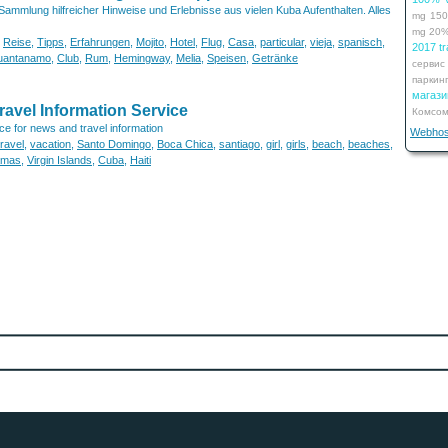
ammlung hilfreicher Hinweise und Erlebnisse aus vielen Kuba Aufenthalten. Alles
mg
15
mg
20
,
Reise
,
Tipps
,
Erfahrungen
,
Mojito
,
Hotel
,
Flug
,
Casa
,
particular
,
vieja
,
spanisch
,
2017 tr
uantanamo
,
Club
,
Rum
,
Hemingway
,
Melia
,
Speisen
,
Getränke
сервис
паркин
мага
avel Information Service
Комсом
e for news and travel information
Webhos
travel
,
vacation
,
Santo Domingo
,
Boca Chica
,
santiago
,
girl
,
girls
,
beach
,
beaches
,
amas
,
Virgin Islands
,
Cuba
,
Haiti