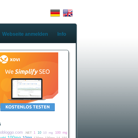
Webseite anmelden
Info
s
iobloggo.com
1
10
100 mg
.NET
10 mg
100mg
10mg
alid
120mg
130mg
14
150