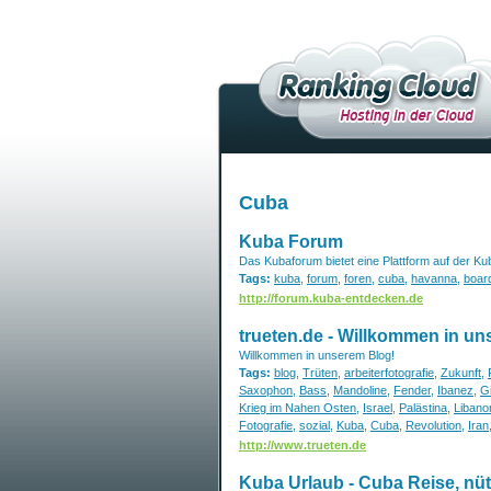
Cuba
Kuba Forum
Das Kubaforum bietet eine Plattform auf der K
Tags:
kuba
,
forum
,
foren
,
cuba
,
havanna
,
boar
http://forum.kuba-entdecken.de
trueten.de - Willkommen in un
Willkommen in unserem Blog!
Tags:
blog
,
Trüten
,
arbeiterfotografie
,
Zukunft
,
Saxophon
,
Bass
,
Mandoline
,
Fender
,
Ibanez
,
G
Krieg im Nahen Osten
,
Israel
,
Palästina
,
Libano
Fotografie
,
sozial
,
Kuba
,
Cuba
,
Revolution
,
Iran
http://www.trueten.de
Kuba Urlaub - Cuba Reise, nüt