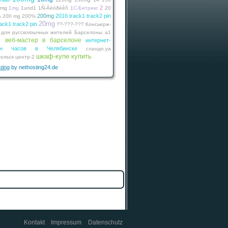
2
0mg
1mg
1und1
1Ñ-Áèòðèêñ
1С-Битрикс
20
200mg
2016 track1 track2 pin
%
200 mg
200%
20mg
ack1 track2 pin
??-???-???
Консьерж-
 для русскоязычных жителей Барселоны
а1
веб-мастер в барселоне
интернет-
г
зин часов в Челябинске
сландо.уа
шкаф-купе купить
ольск
центр-2
ting
by nethosting24.de
Kontakt
Impressum
Datenschutz