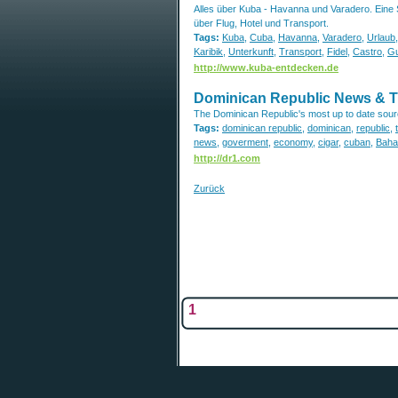
Alles über Kuba - Havanna und Varadero. Eine S
über Flug, Hotel und Transport.
Tags:
Kuba
,
Cuba
,
Havanna
,
Varadero
,
Urlaub
Karibik
,
Unterkunft
,
Transport
,
Fidel
,
Castro
,
G
http://www.kuba-entdecken.de
Dominican Republic News & Tr
The Dominican Republic's most up to date sourc
Tags:
dominican republic
,
dominican
,
republic
,
news
,
goverment
,
economy
,
cigar
,
cuban
,
Bah
http://dr1.com
Zurück
1