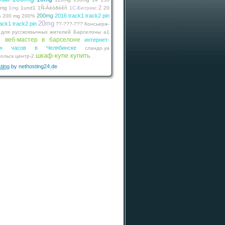
2
0mg
1mg
1und1
1Ñ-Áèòðèêñ
1С-Битрикс
20
200mg
2016 track1 track2 pin
%
200 mg
200%
20mg
ack1 track2 pin
??-???-???
Консьерж-
 для русскоязычных жителей Барселоны
а1
веб-мастер в барселоне
интернет-
г
зин часов в Челябинске
сландо.уа
шкаф-купе купить
ольск
центр-2
ting
by nethosting24.de