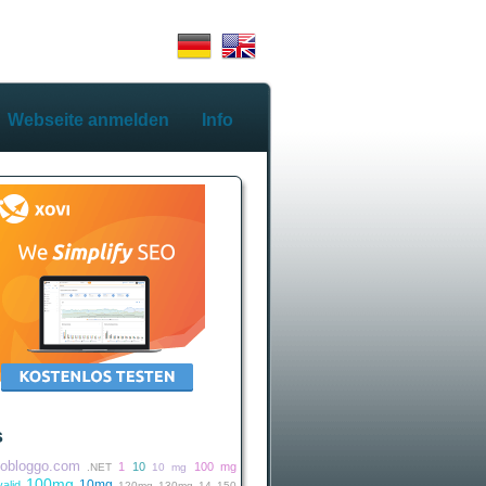
Webseite anmelden
Info
s
iobloggo.com
1
10
100 mg
.NET
10 mg
100mg
10mg
alid
120mg
130mg
14
150