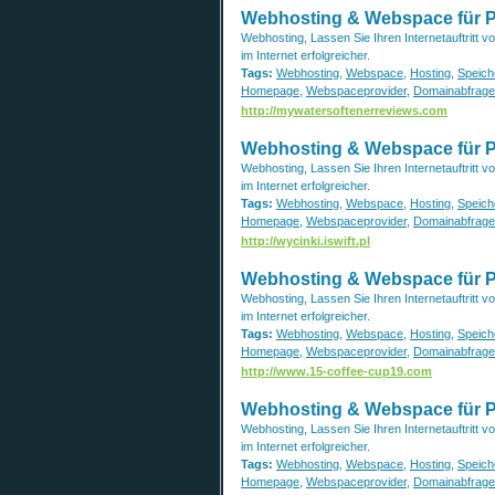
Webhosting & Webspace für Pro
Webhosting, Lassen Sie Ihren Internetauftritt 
im Internet erfolgreicher.
Tags:
Webhosting
,
Webspace
,
Hosting
,
Speich
Homepage
,
Webspaceprovider
,
Domainabfrage
http://mywatersoftenerreviews.com
Webhosting & Webspace für Pro
Webhosting, Lassen Sie Ihren Internetauftritt 
im Internet erfolgreicher.
Tags:
Webhosting
,
Webspace
,
Hosting
,
Speich
Homepage
,
Webspaceprovider
,
Domainabfrage
http://wycinki.iswift.pl
Webhosting & Webspace für Pro
Webhosting, Lassen Sie Ihren Internetauftritt 
im Internet erfolgreicher.
Tags:
Webhosting
,
Webspace
,
Hosting
,
Speich
Homepage
,
Webspaceprovider
,
Domainabfrage
http://www.15-coffee-cup19.com
Webhosting & Webspace für Pro
Webhosting, Lassen Sie Ihren Internetauftritt 
im Internet erfolgreicher.
Tags:
Webhosting
,
Webspace
,
Hosting
,
Speich
Homepage
,
Webspaceprovider
,
Domainabfrage