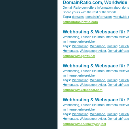
DomainRatio.com, Worldwide 
DomainRatio.com offers information about dom
Share yours with the rest of the world!
Tags:
domains
,
domain information
,
worldwide
http://domainratio.com
Webhosting & Webspace für Pro
Webhosting, Lassen Sie Ihren Internetauftritt 
im Internet erfolgreicher.
Tags:
Webhosting
,
Webspace
,
Hosting
,
Speich
Homepage
,
Webspaceprovider
,
Domainabfrage
http://www.4grtz67.fr
Webhosting & Webspace für Pro
Webhosting, Lassen Sie Ihren Internetauftritt 
im Internet erfolgreicher.
Tags:
Webhosting
,
Webspace
,
Hosting
,
Speich
Homepage
,
Webspaceprovider
,
Domainabfrage
http://www.xelabocaj.com
Webhosting & Webspace für Pro
Webhosting, Lassen Sie Ihren Internetauftritt 
im Internet erfolgreicher.
Tags:
Webhosting
,
Webspace
,
Hosting
,
Speich
Homepage
,
Webspaceprovider
,
Domainabfrage
http://www.br040wey38q.net