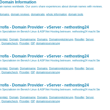
Domain Information
ain names worldwide. Our users share experiences about domain names with reviews.
 domains
,
domain reviews
,
domainratio
,
whois information
,
domain tools
fis - Domain Provider - vServer - nethosting24
von Spezialisten im Bereich Linux & ASP.Net Hosting betreuen. nethosting24 macht Sie
erplatz
,
Domain
,
Domainname
,
Domains
,
Domainregistrierung
,
Reseller
,
Server
,
,
Domaincheck
,
Provider
,
ISP
,
domainreservierung
fis - Domain Provider - vServer - nethosting24
von Spezialisten im Bereich Linux & ASP.Net Hosting betreuen. nethosting24 macht Sie
erplatz
,
Domain
,
Domainname
,
Domains
,
Domainregistrierung
,
Reseller
,
Server
,
,
Domaincheck
,
Provider
,
ISP
,
domainreservierung
fis - Domain Provider - vServer - nethosting24
von Spezialisten im Bereich Linux & ASP.Net Hosting betreuen. nethosting24 macht Sie
erplatz
,
Domain
,
Domainname
,
Domains
,
Domainregistrierung
,
Reseller
,
Server
,
,
Domaincheck
,
Provider
,
ISP
,
domainreservierung