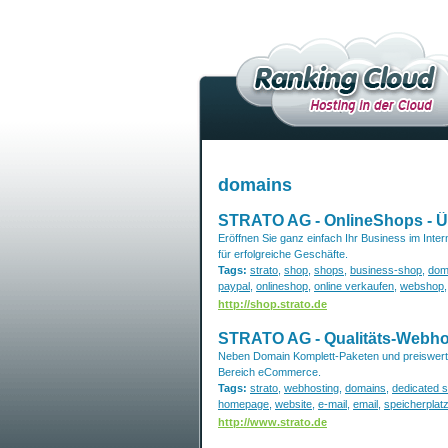
domains
STRATO AG - OnlineShops - Ü
Eröffnen Sie ganz einfach Ihr Business im Int
für erfolgreiche Geschäfte.
Tags:
strato
,
shop
,
shops
,
business-shop
,
dom
paypal
,
onlineshop
,
online verkaufen
,
webshop
http://shop.strato.de
STRATO AG - Qualitäts-Webhos
Neben Domain Komplett-Paketen und preiswer
Bereich eCommerce.
Tags:
strato
,
webhosting
,
domains
,
dedicated s
homepage
,
website
,
e-mail
,
email
,
speicherplat
http://www.strato.de