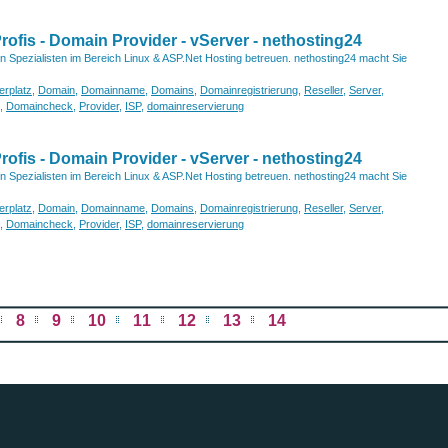
fis - Domain Provider - vServer - nethosting24
von Spezialisten im Bereich Linux & ASP.Net Hosting betreuen. nethosting24 macht Sie
erplatz
,
Domain
,
Domainname
,
Domains
,
Domainregistrierung
,
Reseller
,
Server
,
,
Domaincheck
,
Provider
,
ISP
,
domainreservierung
fis - Domain Provider - vServer - nethosting24
von Spezialisten im Bereich Linux & ASP.Net Hosting betreuen. nethosting24 macht Sie
erplatz
,
Domain
,
Domainname
,
Domains
,
Domainregistrierung
,
Reseller
,
Server
,
,
Domaincheck
,
Provider
,
ISP
,
domainreservierung
8
9
10
11
12
13
14