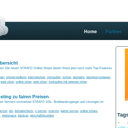
Home
Partner
bersicht
ernet. Die neuen STRATO Online-Shops bieten Ihnen jetzt noch mehr Top-Features
ain
,
shoperstellung
,
internetshop
,
verkaufen
,
eshop
,
domains
,
designervorlagen
,
,
web shop
,
online shop
,
web-shop
,
verkaufen mit eigenen shop
ting zu fairen Preisen
ten Servern vermarktet STRATO DSL- Breitbandzugänge und Lösungen im
erver
,
dsl
,
domaincheck
,
v-server
,
vserver
,
game-server
,
online shops
,
Tag
z
,
webspace
,
backup
,
geschäftskunden
-
.
...
100% v