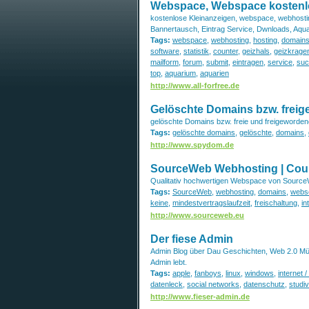
Webspace, Webspace kostenl
kostenlose Kleinanzeigen, webspace, webhostin
Bannertausch, Eintrag Service, Dwnloads, Aqu
Tags:
webspace
,
webhosting
,
hosting
,
domain
software
,
statistik
,
counter
,
geizhals
,
geizkrage
mailform
,
forum
,
submit
,
eintragen
,
service
,
suc
top
,
aquarium
,
aquarien
http://www.all-forfree.de
Gelöschte Domains bzw. freig
gelöschte Domains bzw. freie und freigeworden
Tags:
gelöschte domains
,
gelöschte
,
domains
,
http://www.spydom.de
SourceWeb Webhosting | Cou
Qualitativ hochwertigen Webspace von SourceW
Tags:
SourceWeb
,
webhosting
,
domains
,
webse
keine
,
mindestvertragslaufzeit
,
freischaltung
,
in
http://www.sourceweb.eu
Der fiese Admin
Admin Blog über Dau Geschichten, Web 2.0 Mül
Admin lebt.
Tags:
apple
,
fanboys
,
linux
,
windows
,
internet 
datenleck
,
social networks
,
datenschutz
,
studi
http://www.fieser-admin.de