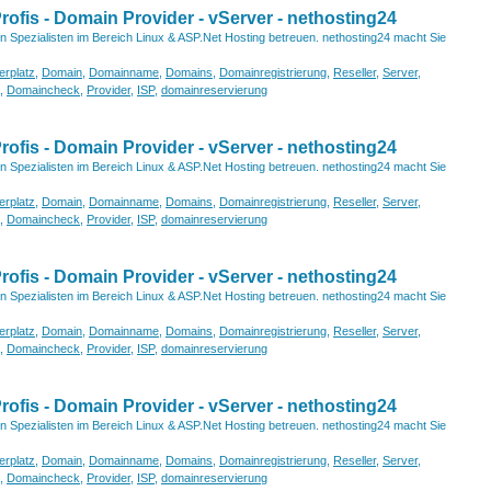
fis - Domain Provider - vServer - nethosting24
von Spezialisten im Bereich Linux & ASP.Net Hosting betreuen. nethosting24 macht Sie
erplatz
,
Domain
,
Domainname
,
Domains
,
Domainregistrierung
,
Reseller
,
Server
,
,
Domaincheck
,
Provider
,
ISP
,
domainreservierung
fis - Domain Provider - vServer - nethosting24
von Spezialisten im Bereich Linux & ASP.Net Hosting betreuen. nethosting24 macht Sie
erplatz
,
Domain
,
Domainname
,
Domains
,
Domainregistrierung
,
Reseller
,
Server
,
,
Domaincheck
,
Provider
,
ISP
,
domainreservierung
fis - Domain Provider - vServer - nethosting24
von Spezialisten im Bereich Linux & ASP.Net Hosting betreuen. nethosting24 macht Sie
erplatz
,
Domain
,
Domainname
,
Domains
,
Domainregistrierung
,
Reseller
,
Server
,
,
Domaincheck
,
Provider
,
ISP
,
domainreservierung
fis - Domain Provider - vServer - nethosting24
von Spezialisten im Bereich Linux & ASP.Net Hosting betreuen. nethosting24 macht Sie
erplatz
,
Domain
,
Domainname
,
Domains
,
Domainregistrierung
,
Reseller
,
Server
,
,
Domaincheck
,
Provider
,
ISP
,
domainreservierung