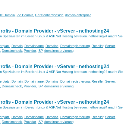
de Domain
,
.de Domain
,
Gerstenbergdesign
,
domain enterprise
fis - Domain Provider - vServer - nethosting24
von Spezialisten im Bereich Linux & ASP.Net Hosting betreuen. nethosting24 macht Sie
erplatz
,
Domain
,
Domainname
,
Domains
,
Domainregistrierung
,
Reseller
,
Server
,
,
Domaincheck
,
Provider
,
ISP
,
domainreservierung
fis - Domain Provider - vServer - nethosting24
von Spezialisten im Bereich Linux & ASP.Net Hosting betreuen. nethosting24 macht Sie
erplatz
,
Domain
,
Domainname
,
Domains
,
Domainregistrierung
,
Reseller
,
Server
,
,
Domaincheck
,
Provider
,
ISP
,
domainreservierung
fis - Domain Provider - vServer - nethosting24
von Spezialisten im Bereich Linux & ASP.Net Hosting betreuen. nethosting24 macht Sie
erplatz
,
Domain
,
Domainname
,
Domains
,
Domainregistrierung
,
Reseller
,
Server
,
,
Domaincheck
,
Provider
,
ISP
,
domainreservierung