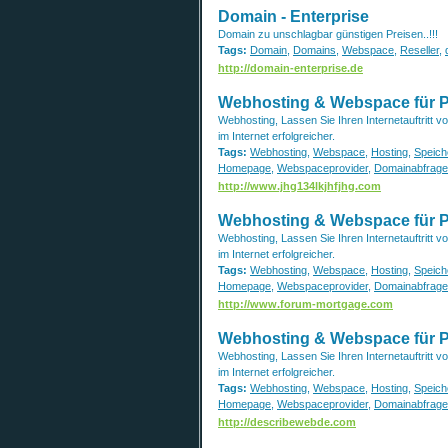
Domain - Enterprise
Domain zu unschlagbar günstigen Preisen..!!!
Tags:
Domain
,
Domains
,
Webspace
,
Reseller
,
http://domain-enterprise.de
Webhosting & Webspace für Pro
Webhosting, Lassen Sie Ihren Internetauftritt 
im Internet erfolgreicher.
Tags:
Webhosting
,
Webspace
,
Hosting
,
Speich
Homepage
,
Webspaceprovider
,
Domainabfrage
http://www.jhg134lkjhfjhg.com
Webhosting & Webspace für Pro
Webhosting, Lassen Sie Ihren Internetauftritt 
im Internet erfolgreicher.
Tags:
Webhosting
,
Webspace
,
Hosting
,
Speich
Homepage
,
Webspaceprovider
,
Domainabfrage
http://www.forum-mortgage.com
Webhosting & Webspace für Pro
Webhosting, Lassen Sie Ihren Internetauftritt 
im Internet erfolgreicher.
Tags:
Webhosting
,
Webspace
,
Hosting
,
Speich
Homepage
,
Webspaceprovider
,
Domainabfrage
http://describewebde.com