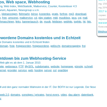
os, Web space, Webhosting
mg
15
g, Web Index, WebStatistik, Mailservice, Counter, Kostenloser 4:3
mg
20
arium, Aquarien, Newsgroup u.v.m.
2017 tr
s
,
kleinanzeigen
,
flohmarkt
,
börse
,
kostenlos
,
gratis
,
forfree
,
mp3
,
download
,
сервис
n
,
free
,
umsonst
,
mailservice
,
cd
,
play station
,
midi
,
musikbox
,
java
,
cgi
,
mail
,
паркин
hmaschinen
,
links
,
bannertausch
,
de
,
musik
,
linklisten
,
webhits
,
tophits
,
hit
,
hits
,
мага
Комсом
Webhos
ewordene Domains kostenlos und in Echtzeit
e Domains kostenlos und in Echtzeit finden
domain
,
freie
,
freigeworden
,
freigewordene
,
gelöscht
,
domainsnapping
,
frei
ntdown bis zum Webhosting-Service
eb gibt es ab dem 1. Januar 2010.
ite
,
webspace
,
FTP
,
MySQL
,
subdomains
,
website
,
homepage
,
günstig
,
schnell
,
ternet
,
provider
,
service
,
web
,
hosting
,
server
,
ssl
,
sparblog
l und den ganz normalen Wahnsinn in der IT. Der BOFH ist nur Legende. Der fiese
/ web 2.0
,
domains
,
sonstiges / privates
,
horst evers
,
video
,
dau alarm
,
datenbank
,
vz