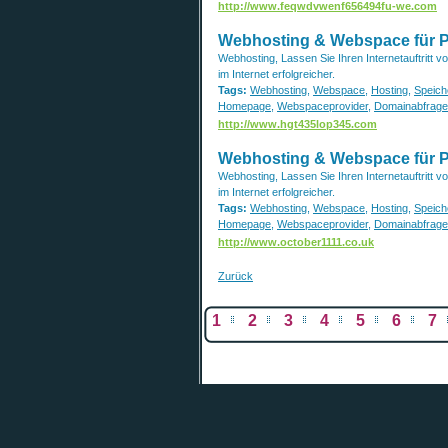
http://www.feqwdvwenf656494fu-we.com
Webhosting & Webspace für Pro
Webhosting, Lassen Sie Ihren Internetauftritt 
im Internet erfolgreicher.
Tags:
Webhosting
,
Webspace
,
Hosting
,
Speich
Homepage
,
Webspaceprovider
,
Domainabfrage
http://www.hgt435lop345.com
Webhosting & Webspace für Pro
Webhosting, Lassen Sie Ihren Internetauftritt 
im Internet erfolgreicher.
Tags:
Webhosting
,
Webspace
,
Hosting
,
Speich
Homepage
,
Webspaceprovider
,
Domainabfrage
http://www.october1111.co.uk
Zurück
1
2
3
4
5
6
7