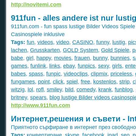
http://novitemi.com
911fun - alles andere ist nur lust
911fun.com - fun spass lustige Bilder Videos Spiele -
Casinospiele inklusive
Tags:
fun
,
videos
,
video
,
CASINO
,
funny
,
lustig
,
pic
lachen
,
Grusskarten
,
GOLD System
,
Gold Spiele
,
p
babe
,
girl
,
happy
,
movies
,
frauen
,
bunny
,
bunnies
,
s
games
,
funlink
,
links
,
ebay
,
funpics
,
sexy
,
girls
,
ente
babes
,
spass
,
funpic
,
videoclips
,
clipmix
,
priceless
,
fungames
,
point
,
click
,
spiel
,
free
,
kostenlos
,
strip
,
c
witzig
,
lol
,
rofl
,
smiley
,
bild
,
comedy
,
krank
,
funblog
,
britney
,
spears
,
blog lustige Bilder videos casinospi
http://www.911fun.com
Интернет,решения и съвети - Int
Приятното сърфиране в интернет през свободно
Tags:
конвертиране
,
skype
,
facebook
,
ipad
,
seo
,
p