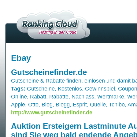
Ebay
Gutscheinefinder.de
Gutscheine & Rabatte finden, einlösen und damit b
Tags:
Gutscheine
,
Kostenlos
,
Gewinnspiel
,
Coupon
Online
,
Rabatt
,
Rabatte
,
Nachlass
,
Wertmarke
,
Wer
Apple
,
Otto
,
Blog
,
Blogg
,
Esprit
,
Quelle
,
Tchibo
,
Am
http://www.gutscheinefinder.de
Auktion Ersteigern Lastminute A
sind Sie weg bald endende Ange