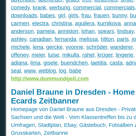
comedy
,
krank
,
werbung
,
commercial
,
commercials
downloads
,
babes
,
girl
,
girls
,
frau
,
frauen
,
bunny
,
bu
carmen
,
electra
,
christina
,
aguilera
,
kurnikova
,
anna
anderson
,
pamela
,
anniston
,
lohan
,
spears
,
lindsay
ashley
,
canadian
,
fernanda
,
melissa
,
hilton
,
paris
,
j
michele
,
lena
,
gercke
,
yvonne
,
schröder
,
wanderer
,
offeney
,
meier
,
luise
,
mikulla
,
rahel
,
krüger
,
lingerie
adiana
,
lima
,
gisele
,
buendchen
,
laetitia
,
casta
,
adr
seal
,
www
,
weblog
,
log
,
babe
http://www.dummundgeil.com
Daniel Braune in Dresden - Home
Ecards Zeitbanner
Homepage von Daniel Braune aus Dresden - Private
Sachsen und die Welt - Vom Klassentreffen bis zu 
Umfragen, Stadtplan, Ebay, Gästebuch, Fotoalben
Grusskarten, Zeitbanne