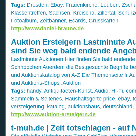
Tags:
Dresden
,
Ebay
,
Frauenkirche
,
Leuben
,
Zscha
Klassentreffen
,
Sachsen
,
Kreischa
,
Zillertal
,
Schürz
Fotoalbum
,
Zeitbanner
,
Ecards
,
Grusskarten
http://www.daniel-braune.de
Auktion Ersteigern Lastminute A
sind Sie weg bald endende Ange
Lastminute Auktionen Hier finden Sie bald endend
Schnppchen Auerdem die Bestgesuchte Begriffe bei
und Auktionskatalog von A-Z Die Themenseite fr A
und Auktions-Shops .Auktion
Tags:
handy
,
Antiquitaeten-Kunst
,
Audio
,
Hi-Fi
,
com
Sammeln & Seltenes
,
Haushaltsgerte price
,
ebay
,
t
versteigerung
,
katalog
,
auktionshaus
,
deutschland
,
http://www.auktion-ersteigern.de
t-muh.de | Zeit totschlagen - auf 