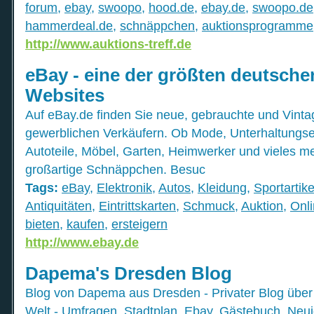
forum
,
ebay
,
swoopo
,
hood.de
,
ebay.de
,
swoopo.de
hammerdeal.de
,
schnäppchen
,
auktionsprogramme
http://www.auktions-treff.de
eBay - eine der größten deutsch
Websites
Auf eBay.de finden Sie neue, gebrauchte und Vintag
gewerblichen Verkäufern. Ob Mode, Unterhaltungsel
Autoteile, Möbel, Garten, Heimwerker und vieles me
großartige Schnäppchen. Besuc
Tags:
eBay
,
Elektronik
,
Autos
,
Kleidung
,
Sportartike
Antiquitäten
,
Eintrittskarten
,
Schmuck
,
Auktion
,
Onl
bieten
,
kaufen
,
ersteigern
http://www.ebay.de
Dapema's Dresden Blog
Blog von Dapema aus Dresden - Privater Blog übe
Welt - Umfragen, Stadtplan, Ebay, Gästebuch, Neu