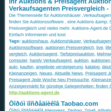
Ihr Auktions & Preisagent Auktio
Verkaufsagenten Preisvergleich 
Die Themenseite für Auktionshäuser ,Verkaufsagen
finden Sie Auktionssoftware , eine Auktions &amp;
Preisvergleich und vieles mehr. Auktions-Agent.de 
Einfach Informieren und kost
Tags:
auktionshaus
,
Auktionshäuser
,
Verkaufsagen
Auktionssoftware
,
auktionen Preisvergleich
,
live
,
lif
vergleich
,
Auktionsagent
,
Tiefstpreisauktion
,
Mehrwe
computer
,
handy Verkaufsagent
,
auktion
,
auktionen
auto
,
kaufen
,
angebote versteigerung
,
katalog
,
deut
Kleinanzeigen
,
Neues
,
Aktuelle News
,
Preisagent J
Preisagent Jede Woche Neu Preissuche
,
Kleinanze
Anzeigenmärkt für günstige Gelegenheiten: finden 
http://auktions-agent.de
Ôîðóì ïîñðåäíèêîâ Taobao.com
Ôîðóì ïîñðåäíèêîâ Aliexpress, Taobao, Tmall, Alib