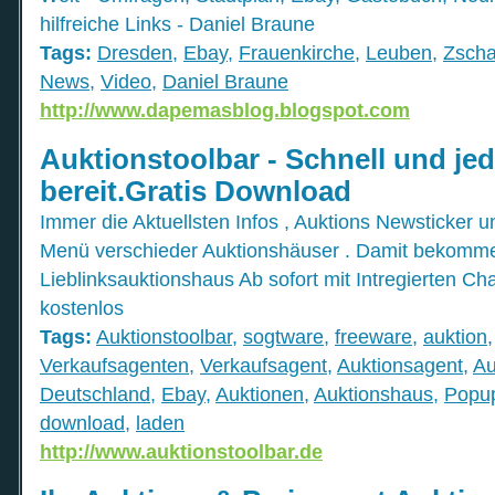
hilfreiche Links - Daniel Braune
Tags:
Dresden
,
Ebay
,
Frauenkirche
,
Leuben
,
Zscha
News
,
Video
,
Daniel Braune
http://www.dapemasblog.blogspot.com
Auktionstoolbar - Schnell und jed
bereit.Gratis Download
Immer die Aktuellsten Infos , Auktions Newsticker u
Menü verschieder Auktionshäuser . Damit bekommen 
Lieblinksauktionshaus Ab sofort mit Intregierten 
kostenlos
Tags:
Auktionstoolbar
,
sogtware
,
freeware
,
auktion
Verkaufsagenten
,
Verkaufsagent
,
Auktionsagent
,
Au
Deutschland
,
Ebay
,
Auktionen
,
Auktionshaus
,
Popup
download
,
laden
http://www.auktionstoolbar.de