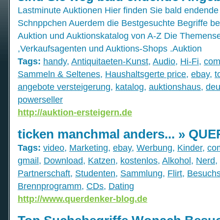
Lastminute Auktionen Hier finden Sie bald endend
Schnppchen Auerdem die Bestgesuchte Begriffe bei
Auktion und Auktionskatalog von A-Z Die Themensei
,Verkaufsagenten und Auktions-Shops .Auktion
Tags:
handy
,
Antiquitaeten-Kunst
,
Audio
,
Hi-Fi
,
com
Sammeln & Seltenes
,
Haushaltsgerte price
,
ebay
,
t
angebote versteigerung
,
katalog
,
auktionshaus
,
deu
powerseller
http://auktion-ersteigern.de
ticken manchmal anders... » Q
Tags:
video
,
Marketing
,
ebay
,
Werbung
,
Kinder
,
co
gmail
,
Download
,
Katzen
,
kostenlos
,
Alkohol
,
Nerd
,
Partnerschaft
,
Studenten
,
Sammlung
,
Flirt
,
Besuchs
Brennprogramm
,
CDs
,
Dating
http://www.querdenker-blog.de