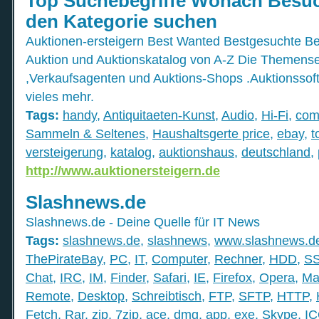
Top Suchebegriffe Wonach Besuc
den Kategorie suchen
Auktionen-ersteigern Best Wanted Bestgesuchte Beg
Auktion und Auktionskatalog von A-Z Die Themensei
,Verkaufsagenten und Auktions-Shops .Auktionssoft
vieles mehr.
Tags:
handy
,
Antiquitaeten-Kunst
,
Audio
,
Hi-Fi
,
com
Sammeln & Seltenes
,
Haushaltsgerte price
,
ebay
,
t
versteigerung
,
katalog
,
auktionshaus
,
deutschland
,
http://www.auktionersteigern.de
Slashnews.de
Slashnews.de - Deine Quelle für IT News
Tags:
slashnews.de
,
slashnews
,
www.slashnews.d
ThePirateBay
,
PC
,
IT
,
Computer
,
Rechner
,
HDD
,
S
Chat
,
IRC
,
IM
,
Finder
,
Safari
,
IE
,
Firefox
,
Opera
,
Ma
Remote
,
Desktop
,
Schreibtisch
,
FTP
,
SFTP
,
HTTP
,
Fetch
,
Rar
,
zip
,
7zip
,
ace
,
dmg
,
app
,
exe
,
Skype
,
I