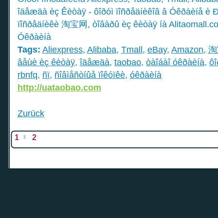
îäåæäà èç Êèòàÿ - ôîðóì ïîñðåäíèêîâ â Óêðàèíå è Ð
ïîñðåäíèêè 淘宝网, òîâàðû èç êèòàÿ íà Alitaomall.co
Óêðàèíà
Tags:
Aliexpress
,
Alibaba
,
Tmall
,
eBay
,
Amazon
,
淘
âåùè èç êèòàÿ
,
îäåæäà
,
taobao
,
òàîáàî óêðàèíà
,
ôî
rbnfq
,
ñï
,
ñîâìåñòíûå ïîêóïêè
,
óêðàèíà
http://uataobao.com
Zurück
1
2