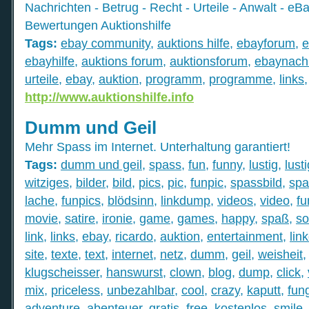
Nachrichten - Betrug - Recht - Urteile - Anwalt - 
Bewertungen Auktionshilfe
Tags:
ebay community
,
auktions hilfe
,
ebayforum
,
e
ebayhilfe
,
auktions forum
,
auktionsforum
,
ebaynach
urteile
,
ebay
,
auktion
,
programm
,
programme
,
links
http://www.auktionshilfe.info
Dumm und Geil
Mehr Spass im Internet. Unterhaltung garantiert!
Tags:
dumm und geil
,
spass
,
fun
,
funny
,
lustig
,
lust
witziges
,
bilder
,
bild
,
pics
,
pic
,
funpic
,
spassbild
,
spa
lache
,
funpics
,
blödsinn
,
linkdump
,
videos
,
video
,
fu
movie
,
satire
,
ironie
,
game
,
games
,
happy
,
spaß
,
s
link
,
links
,
ebay
,
ricardo
,
auktion
,
entertainment
,
lin
site
,
texte
,
text
,
internet
,
netz
,
dumm
,
geil
,
weisheit
klugscheisser
,
hanswurst
,
clown
,
blog
,
dump
,
click
,
mix
,
priceless
,
unbezahlbar
,
cool
,
crazy
,
kaputt
,
fun
adventure
,
abenteuer
,
gratis
,
free
,
kostenlos
,
smile