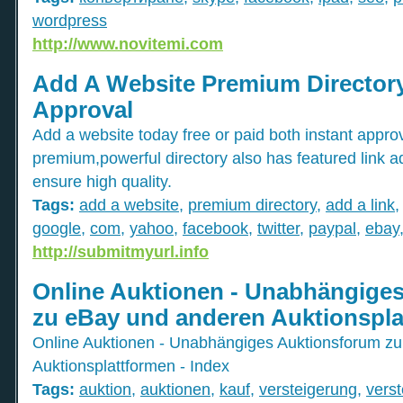
wordpress
http://www.novitemi.com
Add A Website Premium Directory
Approval
Add a website today free or paid both instant appro
premium,powerful directory also has featured link 
ensure high quality.
Tags:
add a website
,
premium directory
,
add a link
google
,
com
,
yahoo
,
facebook
,
twitter
,
paypal
,
ebay
http://submitmyurl.info
Online Auktionen - Unabhängige
zu eBay und anderen Auktionspla
Online Auktionen - Unabhängiges Auktionsforum z
Auktionsplattformen - Index
Tags:
auktion
,
auktionen
,
kauf
,
versteigerung
,
vers