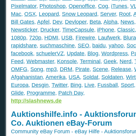
Pixelmator
,
Photoshop
,
Openoffice
,
Cog
,
iTunes
,
V
Mac
,
OSX
,
Leopard
,
Snow Leopard
,
Server
,
Root
,
Bill Gates
,
Apfel
,
Dev
,
Devloper
,
Beta
,
Alpha
,
News
Newsticker
,
Drucker
,
TimeCapsule
,
iPhone
,
Classic
1080p
,
720p
,
HDMI
,
USB
,
Firewire
,
Laufwerk
,
Blura
rapidshare
,
suchmaschine
,
SEO
,
baidu
,
yahoo
,
Soc
facebook
,
schuelerVZ
,
Update
,
Blog
,
Wordpress
,
P
Feed
,
Webmaster
,
Konsole
,
Terminal
,
Geek
,
Nerd
,
OMFG
,
Song
,
mp3
,
DRM
,
Pirate
,
Scene
,
Release
,
Afgahanistan
,
Amerika
,
USA
,
Soldat
,
Soldaten
,
Wirt
Europa
,
Desgin
,
Twitter
,
Bing
,
Live
,
Fussball
,
Sport
Glide
,
Programme
,
Patch Day
,
http://slashnews.de
Auktionshilfe.info - Auktionsfor
Co. Auktionen eBay-Forum
Community eBay Forum - eBay Hilfe - Auktionsforu