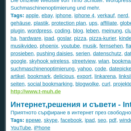
Die offizielle Website von Timo Schlüter. Wordpress
Suchmaschinenoptimierung und mehr.
Tags:
apple
,
ebay
,
iphone
,
iphone 4
,
verkauf
,
nerd
,
gehäuse
,
plastik
,
protection plan
,
ups
,
affiliate
,
globe
plugin
,
wordpress
,
coding
,
blog
,
leben
,
meinung
,
cl
ha
,
hardware
,
ipad
,
goslar
,
pizza
,
pizza-kurier
,
kind
musikvideo
,
phoenix
,
youtube
,
musik
,
fernsehen
,
fl
prosieben
,
pushing daisies
,
serien
,
datenschutz
,
da
google
,
skyhook wireless
,
streetview
,
wlan
,
bookmar
suchmaschinenoptimierung
,
yahoo
,
code
,
datepicke
artikel
,
bookmark
,
delicious
,
export
,
linkarena
,
linksi
seiten
,
social bookmarking
,
blogwolke
,
curl
,
projekt
http://www.t-muh.de
Интернет,решения и съвети - Int
Приятното сърфиране в интернет през свободно
Tags:
време
,
skype
,
facebook
,
ipad
,
seo
,
pdf
,
wind
YouTube
,
iPhone