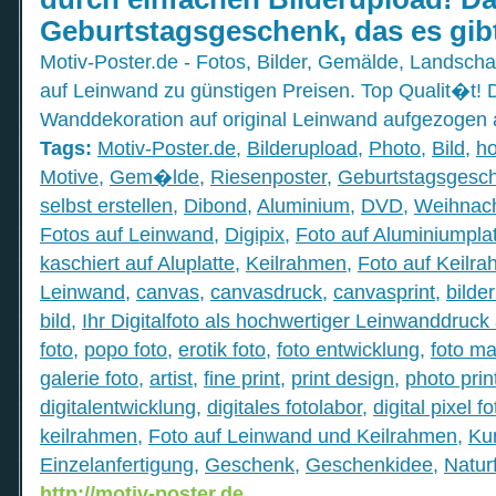
Geburtstagsgeschenk, das es gib
Motiv-Poster.de - Fotos, Bilder, Gemälde, Landschaf
auf Leinwand zu günstigen Preisen. Top Qualit�t!
Wanddekoration auf original Leinwand aufgezogen 
Tags:
Motiv-Poster.de
,
Bilderupload
,
Photo
,
Bild
,
ho
Motive
,
Gem�lde
,
Riesenposter
,
Geburtstagsgesc
selbst erstellen
,
Dibond
,
Aluminium
,
DVD
,
Weihnac
Fotos auf Leinwand
,
Digipix
,
Foto auf Aluminiumpla
kaschiert auf Aluplatte
,
Keilrahmen
,
Foto auf Keilr
Leinwand
,
canvas
,
canvasdruck
,
canvasprint
,
bilde
bild
,
Ihr Digitalfoto als hochwertiger Leinwanddruc
foto
,
popo foto
,
erotik foto
,
foto entwicklung
,
foto m
galerie foto
,
artist
,
fine print
,
print design
,
photo prin
digitalentwicklung
,
digitales fotolabor
,
digital pixel f
keilrahmen
,
Foto auf Leinwand und Keilrahmen
,
Ku
Einzelanfertigung
,
Geschenk
,
Geschenkidee
,
Natur
http://motiv-poster.de