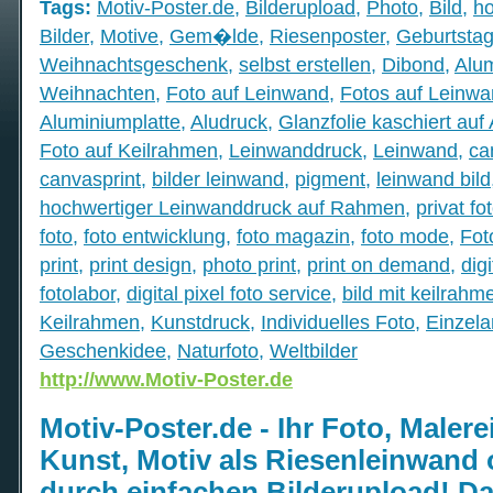
Tags:
Motiv-Poster.de
,
Bilderupload
,
Photo
,
Bild
,
ho
Bilder
,
Motive
,
Gem�lde
,
Riesenposter
,
Geburtsta
Weihnachtsgeschenk
,
selbst erstellen
,
Dibond
,
Alu
Weihnachten
,
Foto auf Leinwand
,
Fotos auf Leinw
Aluminiumplatte
,
Aludruck
,
Glanzfolie kaschiert auf 
Foto auf Keilrahmen
,
Leinwanddruck
,
Leinwand
,
ca
canvasprint
,
bilder leinwand
,
pigment
,
leinwand bild
hochwertiger Leinwanddruck auf Rahmen
,
privat fo
foto
,
foto entwicklung
,
foto magazin
,
foto mode
,
Fot
print
,
print design
,
photo print
,
print on demand
,
dig
fotolabor
,
digital pixel foto service
,
bild mit keilrahm
Keilrahmen
,
Kunstdruck
,
Individuelles Foto
,
Einzela
Geschenkidee
,
Naturfoto
,
Weltbilder
http://www.Motiv-Poster.de
Motiv-Poster.de - Ihr Foto, Malerei,
Kunst, Motiv als Riesenleinwand 
durch einfachen Bilderupload! Da