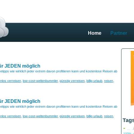
Home
Partner
für JEDEN möglich
etipps wie wirklich jeder extrem davon profitieren kann und kostenlose Reisen ab
nlos verreisen
,
low-cost-weltenbummler
,
günstig verreisen
,
billig urlaub
,
reisen
,
für JEDEN möglich
etipps wie wirklich jeder extrem davon profitieren kann und kostenlose Reisen ab
nlos verreisen
,
low-cost-weltenbummler
,
günstig verreisen
,
billig urlaub
,
reisen
,
Tag
-
.
...
100% v