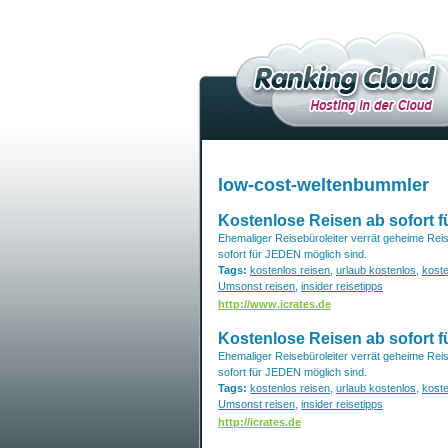
low-cost-weltenbummler
Kostenlose Reisen ab sofort 
Ehemaliger Reisebüroleiter verrät geheime Reis
sofort für JEDEN möglich sind.
Tags:
kostenlos reisen
,
urlaub kostenlos
,
koste
Umsonst reisen
,
insider reisetipps
http://www.icrates.de
Kostenlose Reisen ab sofort 
Ehemaliger Reisebüroleiter verrät geheime Reis
sofort für JEDEN möglich sind.
Tags:
kostenlos reisen
,
urlaub kostenlos
,
koste
Umsonst reisen
,
insider reisetipps
http://icrates.de