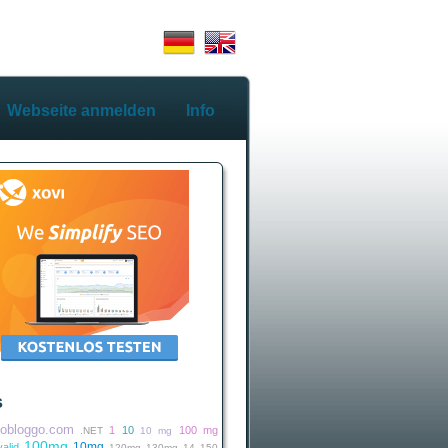
Webseite anmelden
Info
s
iobloggo.com
1
10
100 mg
.NET
10 mg
100mg
10mg
alid
120mg
130mg
14
150