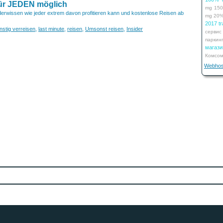
für JEDEN möglich
mg
15
derwissen wie jeder extrem davon profitieren kann und kostenlose Reisen ab
mg
20
2017 tr
nstig verreisen
,
last minute
,
reisen
,
Umsonst reisen
,
Insider
сервис
паркин
мага
Комсом
Webhos