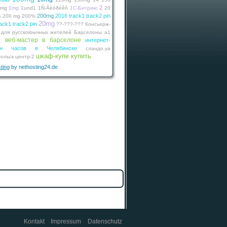
2
0mg
1mg
1und1
1Ñ-Áèòðèêñ
1С-Битрикс
20
200mg
2016 track1 track2 pin
%
200 mg
200%
20mg
ack1 track2 pin
??-???-???
Консьерж-
 для русскоязычных жителей Барселоны
а1
веб-мастер в барселоне
интернет-
г
зин часов в Челябинске
сландо.уа
шкаф-купе купить
ольск
центр-2
ting
by nethosting24.de
Kontakt
Impressum
Datenschutz