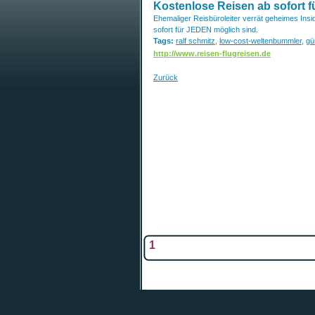
Kostenlose Reisen ab sofort 
Ehemaliger Reisbüroleiter verrät geheimes Insi
sofort für JEDEN möglich sind.
Tags:
ralf schmitz
,
low-cost-weltenbummler
,
gü
http://www.reisen-flugreisen.de
Zurück
1