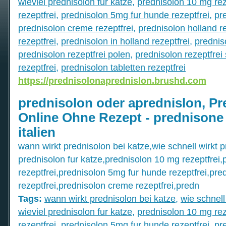
wieviel prednisolon fur katze
,
prednisolon 10 mg rez
rezeptfrei
,
prednisolon 5mg fur hunde rezeptfrei
,
pr
prednisolon creme rezeptfrei
,
prednisolon holland re
rezeptfrei
,
prednisolon in holland rezeptfrei
,
prednis
prednisolon rezeptfrei polen
,
prednisolon rezeptfrei
rezeptfrei
,
prednisolon tabletten rezeptfrei
https://prednisolonaprednislon.brushd.com
prednisolon oder aprednislon, Pr
Online Ohne Rezept - prednisone 
italien
wann wirkt prednisolon bei katze,wie schnell wirkt p
prednisolon fur katze,prednisolon 10 mg rezeptfrei
rezeptfrei,prednisolon 5mg fur hunde rezeptfrei,pr
rezeptfrei,prednisolon creme rezeptfrei,predn
Tags:
wann wirkt prednisolon bei katze
,
wie schnell
wieviel prednisolon fur katze
,
prednisolon 10 mg rez
rezeptfrei
,
prednisolon 5mg fur hunde rezeptfrei
,
pr