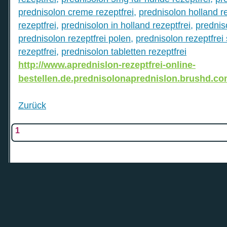
prednisolon creme rezeptfrei
,
prednisolon holland re
rezeptfrei
,
prednisolon in holland rezeptfrei
,
prednis
prednisolon rezeptfrei polen
,
prednisolon rezeptfrei
rezeptfrei
,
prednisolon tabletten rezeptfrei
http://www.aprednislon-rezeptfrei-online-
bestellen.de.prednisolonaprednislon.brushd.c
Zurück
1