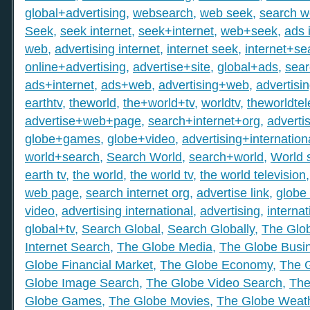
global+advertising
,
websearch
,
web seek
,
search 
Seek
,
seek internet
,
seek+internet
,
web+seek
,
ads 
web
,
advertising internet
,
internet seek
,
internet+se
online+advertising
,
advertise+site
,
global+ads
,
sea
ads+internet
,
ads+web
,
advertising+web
,
advertisi
earthtv
,
theworld
,
the+world+tv
,
worldtv
,
theworldtel
advertise+web+page
,
search+internet+org
,
adverti
globe+games
,
globe+video
,
advertising+internation
world+search
,
Search World
,
search+world
,
World 
earth tv
,
the world
,
the world tv
,
the world television
web page
,
search internet org
,
advertise link
,
globe 
video
,
advertising international
,
advertising
,
internat
global+tv
,
Search Global
,
Search Globally
,
The Glob
Internet Search
,
The Globe Media
,
The Globe Busi
Globe Financial Market
,
The Globe Economy
,
The 
Globe Image Search
,
The Globe Video Search
,
The
Globe Games
,
The Globe Movies
,
The Globe Weat