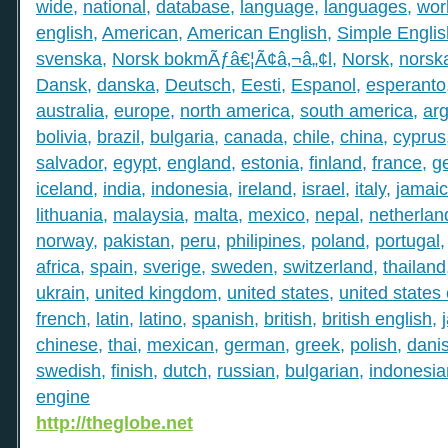
wide
,
national
,
database
,
language
,
languages
,
wor
english
,
American
,
American English
,
Simple Englis
svenska
,
Norsk bokmÃƒâ€¦Ã¢â‚¬â„¢l
,
Norsk
,
norsk
Dansk
,
danska
,
Deutsch
,
Eesti
,
Espanol
,
esperanto
australia
,
europe
,
north america
,
south america
,
arg
bolivia
,
brazil
,
bulgaria
,
canada
,
chile
,
china
,
cyprus
salvador
,
egypt
,
england
,
estonia
,
finland
,
france
,
g
iceland
,
india
,
indonesia
,
ireland
,
israel
,
italy
,
jamai
lithuania
,
malaysia
,
malta
,
mexico
,
nepal
,
netherlan
norway
,
pakistan
,
peru
,
philipines
,
poland
,
portugal
africa
,
spain
,
sverige
,
sweden
,
switzerland
,
thailand
ukrain
,
united kingdom
,
united states
,
united states
french
,
latin
,
latino
,
spanish
,
british
,
british english
,
chinese
,
thai
,
mexican
,
german
,
greek
,
polish
,
dani
swedish
,
finish
,
dutch
,
russian
,
bulgarian
,
indonesia
engine
http://theglobe.net