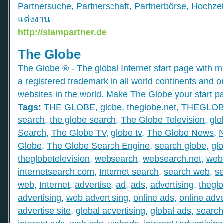
Partnersuche
,
Partnerschaft
,
Partnerbörse
,
Hochzei
แต่งงาน
http://siampartner.de
The Globe
The Globe ® - The global Internet start page with mil
a registered trademark in all world continents and o
websites in the world. Make The Globe your start p
Tags:
THE GLOBE
,
globe
,
theglobe.net
,
THEGLO
search
,
the globe search
,
The Globe Television
,
glo
Search
,
The Globe TV
,
globe tv
,
The Globe News
,
Globe
,
The Globe Search Engine
,
search globe
,
gl
theglobetelevision
,
websearch
,
websearch.net
,
web
internetsearch.com
,
Internet search
,
search web
,
s
web
,
Internet
,
advertise
,
ad
,
ads
,
advertising
,
thegl
advertising
,
web advertising
,
online ads
,
online adve
advertise site
,
global advertising
,
global ads
,
search