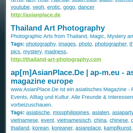
youtube
,
veoh
,
erotic
,
gogo
,
dancer
http://asianplace.de
Thailand Art Photography
Photographic Arts from Thailand, Magic, Mystery 
Tags:
photography
,
images
,
photo
,
photographer
,
t
pics
,
mystery
,
madness
,
http://thailand-art-photography.com
ap[m]AsianPlace.De | ap-m.eu - a
magazine europe
www.AsianPlace.De ist ein asiatisches Magazine - 
Events, Alltag und Kultur. Alle Freunde & Interesse
vorbeizuschauen.
Tags:
asiatische
,
missphilippines
,
asiaten
,
asiapart
vietnamese
,
event
,
vietnamesisch
,
china
,
chinese
,
thailand
,
korean
,
koreaner
,
asianplace
,
kampfkunst