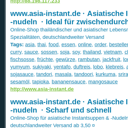
http://88.198.117.233
www.asia-instant.de · Asiatische
-nudeln · Ideal für zwischendurc
Online-Shop thailändischer und asiatischer Lebens
Spezialitäten, deutschlandweiter Versand
Tags:
asia
,
thai
,
food
,
essen
,
online
,
order
,
bestelle
curry
,
sauce
,
sossen
,
soja
,
soy
,
thailand
,
vietnam
,
c
fischsosse
,
früchte
,
gewürze
,
rambutan
,
jackfruit
,
l
yumyum
,
sukiyaki
,
yentafo
,
duftreis
,
lobo
,
klebreis
,
sojasauce
,
tandori
,
masala
,
tandoori
,
kurkuma
,
srir
sesamöl
,
tapioka
,
bananensauce
,
mangosauce
http://www.asia-instant.de
www.asia-instant.de · Asiatische
-nudeln · Scharf und schnell
Online-Shop für asiatische Instantsuppen & -Nude
deutschlandweiter Versand ab 3,50 ¤