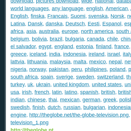
download
,
pictures download
,
wide
,
national
,
datab
world languages
,
any language
,
english
,
American
,
English
,
finska
,
Francais
,
Suomi
,
svenska
,
Norsk
,
n
Latina
,
Dansk
,
danska
,
Deutsch
,
Eesti
,
Espanol
,
es
africa
,
asia
,
australia
,
europe
,
north america
,
south
belgium
,
bolivia
,
brazil
,
bulgaria
,
canada
,
chile
,
chin
el salvador
,
egypt
,
england
,
estonia
,
finland
,
france
greece
,
iceland
,
india
,
indonesia
,
ireland
,
israel
,
ital
lattvia
,
lithuania
,
malaysia
,
malta
,
mexico
,
nepal
,
ne
nigeria
,
norway
,
pakistan
,
peru
,
philipines
,
poland
,
p
south africa
,
spain
,
sverige
,
sweden
,
switzerland
,
th
turkey
,
uk
,
ukrain
,
united kingdom
,
united states
,
un
usa
,
irish
,
french
,
latin
,
latino
,
spanish
,
british
,
britis
indian
,
chinese
,
thai
,
mexican
,
german
,
greek
,
polis
swedish
,
finish
,
dutch
,
russian
,
bulgarian
,
indonesia
engine
,
http://theglobe.net/the-globe-television.png
television_1.png
http://theglobe.pt