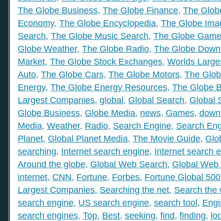
The Globe Business
,
The Globe Finance
,
The Globe
Economy
,
The Globe Encyclopedia
,
The Globe Ima
Search
,
The Globe Music Search
,
The Globe Gam
Globe Weather
,
The Globe Radio
,
The Globe Down
Market
,
The Globe Stock Exchanges
,
Worlds Large
Auto
,
The Globe Cars
,
The Globe Motors
,
The Glob
Energy
,
The Globe Energy Resources
,
The Globe 
Largest Companies
,
global
,
Global Search
,
Global 
Globe Business
,
Globe Media
,
news
,
Games
,
down
Media
,
Weather
,
Radio
,
Search Engine
,
Search Eng
Planet
,
Global Planet Media
,
The Movie Guide
,
Glo
searching
,
Internet search engine
,
Internet search 
Around the globe
,
Global Web Search
,
Global Web 
internet
,
CNN
,
Fortune
,
Forbes
,
Fortune Global 50
Largest Companies
,
Searching the net
,
Search the
search engine
,
US search engine
,
search tool
,
Engi
search engines
,
Top
,
Best
,
seeking
,
find
,
finding
,
lo