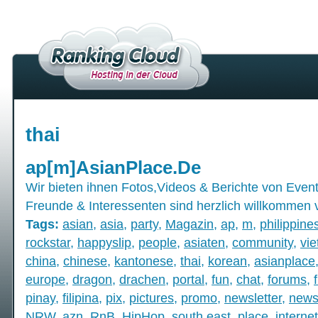
thai
ap[m]AsianPlace.De
Wir bieten ihnen Fotos,Videos & Berichte von Events,
Freunde & Interessenten sind herzlich willkommen
Tags:
asian
,
asia
,
party
,
Magazin
,
ap
,
m
,
philippine
rockstar
,
happyslip
,
people
,
asiaten
,
community
,
vi
china
,
chinese
,
kantonese
,
thai
,
korean
,
asianplace
europe
,
dragon
,
drachen
,
portal
,
fun
,
chat
,
forums
,
pinay
,
filipina
,
pix
,
pictures
,
promo
,
newsletter
,
new
NRW
,
azn
,
RnB
,
HipHop
,
south east
,
place
,
internet