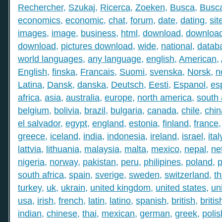
Rechercher
,
Szukaj
,
Ricerca
,
Zoeken
,
Busca
,
Busc
economics
,
economic
,
chat
,
forum
,
date
,
dating
,
sit
images
,
image
,
business
,
html
,
download
,
download
download
,
pictures download
,
wide
,
national
,
datab
world languages
,
any language
,
english
,
American
,
English
,
finska
,
Francais
,
Suomi
,
svenska
,
Norsk
,
n
Latina
,
Dansk
,
danska
,
Deutsch
,
Eesti
,
Espanol
,
es
africa
,
asia
,
australia
,
europe
,
north america
,
south
belgium
,
bolivia
,
brazil
,
bulgaria
,
canada
,
chile
,
chin
el salvador
,
egypt
,
england
,
estonia
,
finland
,
france
greece
,
iceland
,
india
,
indonesia
,
ireland
,
israel
,
ital
lattvia
,
lithuania
,
malaysia
,
malta
,
mexico
,
nepal
,
ne
nigeria
,
norway
,
pakistan
,
peru
,
philipines
,
poland
,
p
south africa
,
spain
,
sverige
,
sweden
,
switzerland
,
th
turkey
,
uk
,
ukrain
,
united kingdom
,
united states
,
un
usa
,
irish
,
french
,
latin
,
latino
,
spanish
,
british
,
britis
indian
,
chinese
,
thai
,
mexican
,
german
,
greek
,
polis