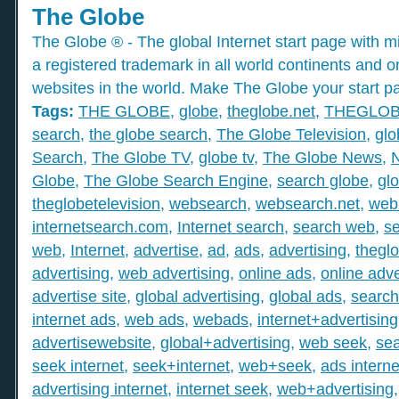
The Globe
The Globe ® - The global Internet start page with mil
a registered trademark in all world continents and o
websites in the world. Make The Globe your start p
Tags:
THE GLOBE
,
globe
,
theglobe.net
,
THEGLO
search
,
the globe search
,
The Globe Television
,
glo
Search
,
The Globe TV
,
globe tv
,
The Globe News
,
Globe
,
The Globe Search Engine
,
search globe
,
gl
theglobetelevision
,
websearch
,
websearch.net
,
web
internetsearch.com
,
Internet search
,
search web
,
s
web
,
Internet
,
advertise
,
ad
,
ads
,
advertising
,
thegl
advertising
,
web advertising
,
online ads
,
online adve
advertise site
,
global advertising
,
global ads
,
search
internet ads
,
web ads
,
webads
,
internet+advertising
advertisewebsite
,
global+advertising
,
web seek
,
sea
seek internet
,
seek+internet
,
web+seek
,
ads interne
advertising internet
,
internet seek
,
web+advertising