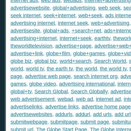
internet ads
,
web ads
,
webads
,
internet+advertising
advertisewebsite
,
global+advertising
,
web seek
,
sea
seek internet
,
seek+internet
,
web+seek
,
ads interne
advertising internet
,
internet seek
,
web+advertising
advertisesite
,
global+ads
,
+search+net
,
ads+interne
advertising+internet
,
internet+seek
,
earthtv
,
theworl
theworldtelevision
,
advertise+page
,
advertise+web
advertise+link
,
globe+film
,
globe+games
,
globe+vi
globe biz
,
global biz
,
world+search
,
Search World
,
world
,
world tv
,
the earth tv
,
the world
,
the world tv
,
page
,
advertise web page
,
search internet org
,
adve
games
,
globe video
,
advertising international
,
intern
global+tv
,
Search Global
,
Search Globally
,
advertis
web advertisement
,
webad
,
web ad
,
internet ad
,
int
advertiselinks
,
advertise links
,
advertise home page
advertisewebsites
,
addurls
,
addurl
,
add urls
,
add url
submitwebpage
,
submitpage
,
submit page
,
submitu
submit url
,
The Globe Start Page
,
The Globe Intern