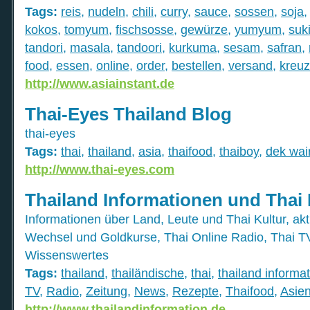
Tags:
reis
,
nudeln
,
chili
,
curry
,
sauce
,
sossen
,
soja
kokos
,
tomyum
,
fischsosse
,
gewürze
,
yumyum
,
suk
tandori
,
masala
,
tandoori
,
kurkuma
,
sesam
,
safran
,
food
,
essen
,
online
,
order
,
bestellen
,
versand
,
kreu
http://www.asiainstant.de
Thai-Eyes Thailand Blog
thai-eyes
Tags:
thai
,
thailand
,
asia
,
thaifood
,
thaiboy
,
dek wai
http://www.thai-eyes.com
Thailand Informationen und Thai
Informationen über Land, Leute und Thai Kultur, ak
Wechsel und Goldkurse, Thai Online Radio, Thai T
Wissenswertes
Tags:
thailand
,
thailändische
,
thai
,
thailand informa
TV
,
Radio
,
Zeitung
,
News
,
Rezepte
,
Thaifood
,
Asie
http://www.thailandinformation.de