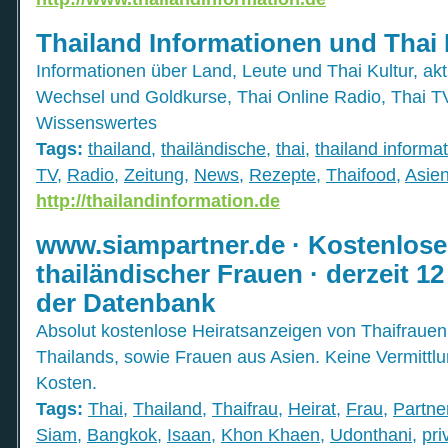
Thailand Informationen und Thai
Informationen über Land, Leute und Thai Kultur, ak
Wechsel und Goldkurse, Thai Online Radio, Thai T
Wissenswertes
Tags:
thailand
,
thailändische
,
thai
,
thailand informa
TV
,
Radio
,
Zeitung
,
News
,
Rezepte
,
Thaifood
,
Asie
http://thailandinformation.de
www.siampartner.de · Kostenlose
thailändischer Frauen · derzeit 12
der Datenbank
Absolut kostenlose Heiratsanzeigen von Thaifrauen
Thailands, sowie Frauen aus Asien. Keine Vermittl
Kosten.
Tags:
Thai
,
Thailand
,
Thaifrau
,
Heirat
,
Frau
,
Partne
Siam
,
Bangkok
,
Isaan
,
Khon Khaen
,
Udonthani
,
pri