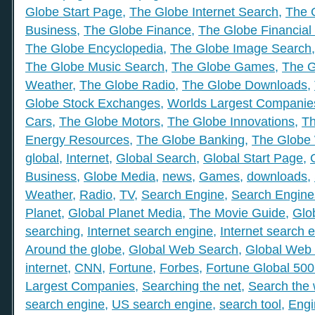
Globe Start Page
,
The Globe Internet Search
,
The 
Business
,
The Globe Finance
,
The Globe Financial
The Globe Encyclopedia
,
The Globe Image Search
The Globe Music Search
,
The Globe Games
,
The G
Weather
,
The Globe Radio
,
The Globe Downloads
,
Globe Stock Exchanges
,
Worlds Largest Companie
Cars
,
The Globe Motors
,
The Globe Innovations
,
Th
Energy Resources
,
The Globe Banking
,
The Globe 
global
,
Internet
,
Global Search
,
Global Start Page
,
Business
,
Globe Media
,
news
,
Games
,
downloads
,
Weather
,
Radio
,
TV
,
Search Engine
,
Search Engine
Planet
,
Global Planet Media
,
The Movie Guide
,
Glo
searching
,
Internet search engine
,
Internet search 
Around the globe
,
Global Web Search
,
Global Web 
internet
,
CNN
,
Fortune
,
Forbes
,
Fortune Global 50
Largest Companies
,
Searching the net
,
Search the
search engine
,
US search engine
,
search tool
,
Engi