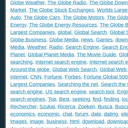
Globe Weather
,
The Globe Radio
,
The Globe Down
Market
,
The Globe Stock Exchanges
,
Worlds Large
Auto
,
The Globe Cars
,
The Globe Motors
,
The Glob
Energy
,
The Globe Energy Resources
,
The Globe 
Largest Companies
,
global
,
Global Search
,
Global 
Globe Business
,
Globe Media
,
news
,
Games
,
down
Media
,
Weather
,
Radio
,
Search Engine
,
Search Eng
Planet
,
Global Planet Media
,
The Movie Guide
,
Glo
searching
,
Internet search engine
,
Internet search 
Around the globe
,
Global Web Search
,
Global Web 
internet
,
CNN
,
Fortune
,
Forbes
,
Fortune Global 50
Largest Companies
,
Searching the net
,
Search the
search engine
,
US search engine
,
search tool
,
Engi
search engines
,
Top
,
Best
,
seeking
,
find
,
finding
,
lo
Rechercher
,
Szukaj
,
Ricerca
,
Zoeken
,
Busca
,
Busc
economics
,
economic
,
chat
,
forum
,
date
,
dating
,
sit
images
,
image
,
business
,
html
,
download
,
download