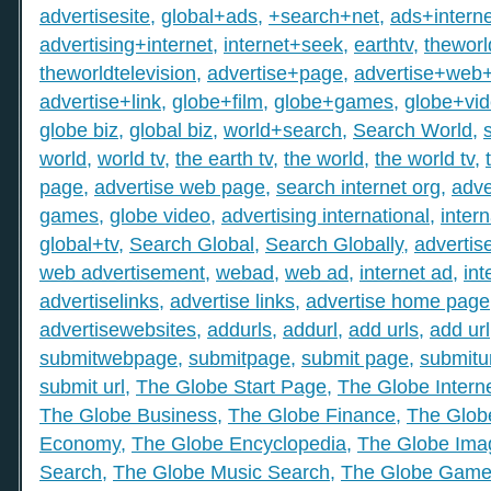
advertisesite
,
global+ads
,
+search+net
,
ads+interne
advertising+internet
,
internet+seek
,
earthtv
,
theworl
theworldtelevision
,
advertise+page
,
advertise+web
advertise+link
,
globe+film
,
globe+games
,
globe+vi
globe biz
,
global biz
,
world+search
,
Search World
,
world
,
world tv
,
the earth tv
,
the world
,
the world tv
,
page
,
advertise web page
,
search internet org
,
adve
games
,
globe video
,
advertising international
,
intern
global+tv
,
Search Global
,
Search Globally
,
advertis
web advertisement
,
webad
,
web ad
,
internet ad
,
int
advertiselinks
,
advertise links
,
advertise home page
advertisewebsites
,
addurls
,
addurl
,
add urls
,
add url
submitwebpage
,
submitpage
,
submit page
,
submitu
submit url
,
The Globe Start Page
,
The Globe Intern
The Globe Business
,
The Globe Finance
,
The Globe
Economy
,
The Globe Encyclopedia
,
The Globe Ima
Search
,
The Globe Music Search
,
The Globe Gam