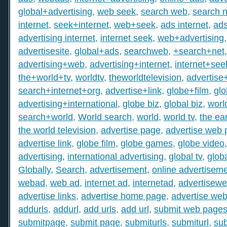
global+advertising
,
web seek
,
search web
,
search n
internet
,
seek+internet
,
web+seek
,
ads internet
,
ad
advertising internet
,
internet seek
,
web+advertising
advertisesite
,
global+ads
,
searchweb
,
+search+net
advertising+web
,
advertising+internet
,
internet+see
the+world+tv
,
worldtv
,
theworldtelevision
,
advertise
search+internet+org
,
advertise+link
,
globe+film
,
gl
advertising+international
,
globe biz
,
global biz
,
worl
search+world
,
World search
,
world
,
world tv
,
the ear
the world television
,
advertise page
,
advertise web
advertise link
,
globe film
,
globe games
,
globe video
advertising
,
international advertising
,
global tv
,
glob
Globally
,
Search
,
advertisement
,
online advertisem
webad
,
web ad
,
internet ad
,
internetad
,
advertisew
advertise links
,
advertise home page
,
advertise web
addurls
,
addurl
,
add urls
,
add url
,
submit web page
submitpage
,
submit page
,
submiturls
,
submiturl
,
sub