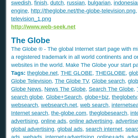
swedish
,
finish
,
dutch
,
russian
,
bulgarian
,
indonesia
engine
,
http://theglobe.net/the-globe-television.png
television_1.png
http://www.web-seek.net
The Globe
The Globe ® - The global Internet start page with mil
a registered trademark in all world continents and o
websites in the world. Make The Globe your start p
Tags:
theglobe.net
,
THE GLOBE
,
THEGLOBE
,
glo
Globe Television
,
The Globe TV
,
Globe search
,
glob
Globe News
,
News The Globe
,
Search The Globe
,
search globe
,
Globe+Search
,
globe+biz
,
theglobetv
websearch
,
websearch.net
,
web search
,
internetse
Internet search
,
the-globe.com
,
theglobesearch
,
int
advertising
,
online ads
,
online advertising
,
advertis
global advertising
,
global ads
,
search internet
,
searc
ads
,
webads
,
internet+advertising
,
online+ads
,
adve