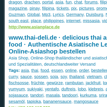
dragon
,
drachen
,
portal
,
asia
,
fun
,
chat
,
forums
,
fili
magazine
,
pinay
,
filipina
,
tickets
,
pix
,
pictures
,
prom
Guzman
,
Global
,
Mp3
,
Lyrics
,
Germany
,
Duisburg
,
south east
,
place
,
philippines
,
internet
,
missasia
,
vi
http://www.asianplace.de
www.thai-deli.de · delicious thai 
food · Authentische Asiatische L
Online-Asiashop bestellen
Asia Shop, Online-Shop thailändischer und asiatis
und Spezialitäten, deutschlandweiter Versand
Tags:
asia
,
thai
,
food
,
essen
,
online
,
order
,
bestelle
curry
,
sauce
,
sossen
,
soja
,
soy
,
thailand
,
vietnam
,
c
fischsosse
,
früchte
,
gewürze
,
rambutan
,
jackfruit
,
l
yumyum
,
sukiyaki
,
yentafo
,
duftreis
,
lobo
,
klebreis
,
sojasauce
,
tandori
,
masala
,
tandoori
,
kurkuma
,
srir
sesamöl
,
tapioka
,
bananensauce
,
mangosauce