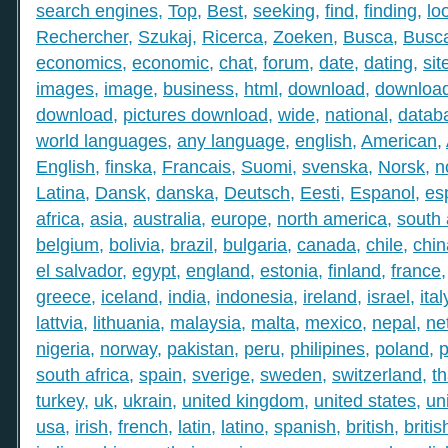
search engines
,
Top
,
Best
,
seeking
,
find
,
finding
,
lo
Rechercher
,
Szukaj
,
Ricerca
,
Zoeken
,
Busca
,
Busc
economics
,
economic
,
chat
,
forum
,
date
,
dating
,
sit
images
,
image
,
business
,
html
,
download
,
download
download
,
pictures download
,
wide
,
national
,
datab
world languages
,
any language
,
english
,
American
,
English
,
finska
,
Francais
,
Suomi
,
svenska
,
Norsk
,
n
Latina
,
Dansk
,
danska
,
Deutsch
,
Eesti
,
Espanol
,
es
africa
,
asia
,
australia
,
europe
,
north america
,
south
belgium
,
bolivia
,
brazil
,
bulgaria
,
canada
,
chile
,
chin
el salvador
,
egypt
,
england
,
estonia
,
finland
,
france
greece
,
iceland
,
india
,
indonesia
,
ireland
,
israel
,
ital
lattvia
,
lithuania
,
malaysia
,
malta
,
mexico
,
nepal
,
ne
nigeria
,
norway
,
pakistan
,
peru
,
philipines
,
poland
,
p
south africa
,
spain
,
sverige
,
sweden
,
switzerland
,
th
turkey
,
uk
,
ukrain
,
united kingdom
,
united states
,
un
usa
,
irish
,
french
,
latin
,
latino
,
spanish
,
british
,
britis