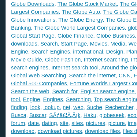
Globe Downloads
,
The Globe Stock Market
,
The Gl
Largest Companies
,
The Globe Auto
,
The Globe Ca
Globe Innovations
,
The Globe Energy
,
The Globe E
Banking
,
The Globe World Largest Companies
,
glo
Global Start Page
,
Globe Finance
,
Globe Business
downloads
,
Search
,
Start Page
,
Movies
,
Media
,
We
Engine
,
Search Engines
,
international
,
Design
,
Plan
Movie Guide
,
Globe Fashion
,
Internet searching
,
In
search engines
,
Internet search tool
,
Around the gl
Global Web Searching
,
Search the internet
,
CNN
,
F
Global 500 Companies
,
Fortune Worlds Largest C
Search the web
,
Search for
,
English search engine
tool
,
Engine
,
Engines
,
Searching
,
Top search engin
finding
,
look
,
lookup
,
net
,
web
,
Suche
,
Rechercher
,
Busca
,
Buscar
,
SÃƒâ€¦Ã‚Â¡k
,
Haku
,
globeseek
,
eco
forum
,
date
,
dating
,
site
,
sites
,
pictures
,
picture
,
ima
download
,
download pictures
,
download files
,
files