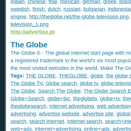
indian
,
chinese
,
thai
,
mexican
,
german
,
greek
,
polis
swedish
,
finish
,
dutch
,
russian
,
bulgarian
,
indonesia
engine
,
http://theglobe.net/the-globe-television.png
television_1.png
http://advertise.pt
The Globe
The Globe ® - The global Internet start page with mil
a registered trademark in the world's six most popu
the most visited websites in the world. Make The Gl
Tags:
THE GLOBE
,
THEGLOBE
,
globe
,
the globe 
The Globe TV
,
Globe search
,
globe tv
,
globe televis
The Globe
,
Search The Globe
,
The Globe Search E
Globe+Search
,
globe+biz
,
theglobetv
,
globe+tv
,
the
theglobesearch
,
internet advertising
,
web advertisin
advertising
,
advertise website
,
advertise site
,
global
search
,
search internet
,
Internet search
,
search+int
web+ads
,
internet+advertising
,
online+ads
,
adverti