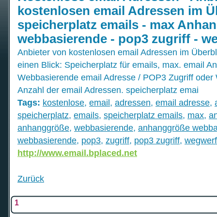
kostenlosen email Adressen im Üb
speicherplatz emails - max Anha
webbasierende - pop3 zugriff - w
Anbieter von kostenlosen email Adressen im Überbl
einen Blick: Speicherplatz für emails, max. email 
Webbasierende email Adresse / POP3 Zugriff oder
Anzahl der email Adressen. speicherplatz emai
Tags:
kostenlose
,
email
,
adressen
,
email adresse
,
speicherplatz
,
emails
,
speicherplatz emails
,
max
,
a
anhanggröße
,
webbasierende
,
anhanggröße webba
webbasierende
,
pop3
,
zugriff
,
pop3 zugriff
,
wegwerf
http://www.email.bplaced.net
Zurück
1