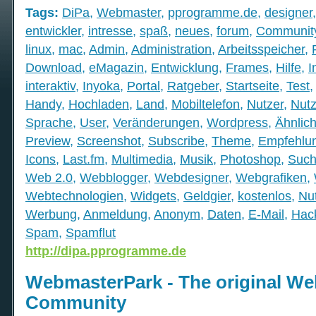
Tags:
DiPa
,
Webmaster
,
pprogramme.de
,
designer
entwickler
,
intresse
,
spaß
,
neues
,
forum
,
Communit
linux
,
mac
,
Admin
,
Administration
,
Arbeitsspeicher
,
Download
,
eMagazin
,
Entwicklung
,
Frames
,
Hilfe
,
I
interaktiv
,
Inyoka
,
Portal
,
Ratgeber
,
Startseite
,
Test
Handy
,
Hochladen
,
Land
,
Mobiltelefon
,
Nutzer
,
Nutz
Sprache
,
User
,
Veränderungen
,
Wordpress
,
Ähnlich
Preview
,
Screenshot
,
Subscribe
,
Theme
,
Empfehlu
Icons
,
Last.fm
,
Multimedia
,
Musik
,
Photoshop
,
Such
Web 2.0
,
Webblogger
,
Webdesigner
,
Webgrafiken
,
Webtechnologien
,
Widgets
,
Geldgier
,
kostenlos
,
Nu
Werbung
,
Anmeldung
,
Anonym
,
Daten
,
E-Mail
,
Hac
Spam
,
Spamflut
http://dipa.pprogramme.de
WebmasterPark - The original We
Community