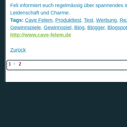
Feli informiert euch regelmässig über spannendes i
Leidenschaft und Charme.
Tags:
Cave Felem
,
Produkttest
,
Test
,
Werbung
,
Re
Gewinnspiele
,
Gewinnspiel
,
Blog
,
Blogger
,
Blogspo
http://www.cave-felem.de
Zurück
1
2