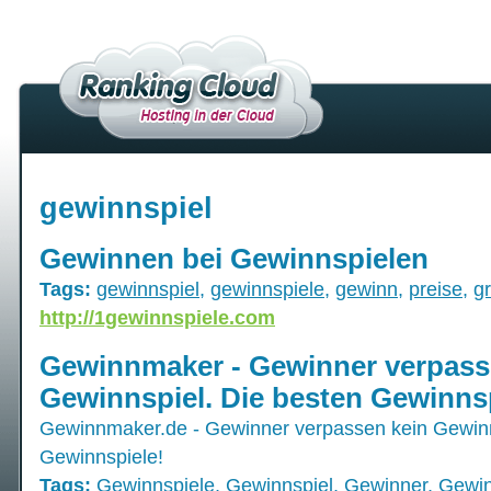
gewinnspiel
Gewinnen bei Gewinnspielen
Tags:
gewinnspiel
,
gewinnspiele
,
gewinn
,
preise
,
gr
http://1gewinnspiele.com
Gewinnmaker - Gewinner verpass
Gewinnspiel. Die besten Gewinnsp
Gewinnmaker.de - Gewinner verpassen kein Gewinn
Gewinnspiele!
Tags:
Gewinnspiele
,
Gewinnspiel
,
Gewinner
,
Gewi