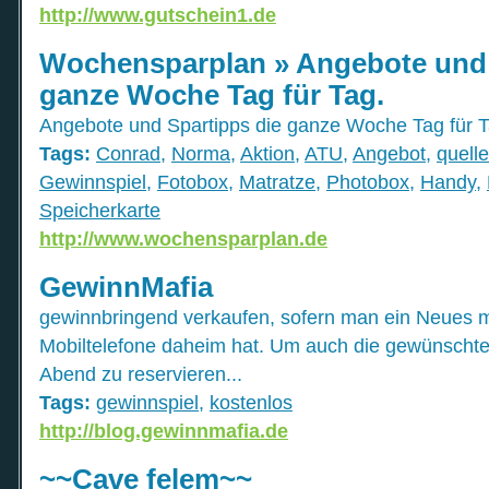
http://www.gutschein1.de
Wochensparplan » Angebote und 
ganze Woche Tag für Tag.
Angebote und Spartipps die ganze Woche Tag für T
Tags:
Conrad
,
Norma
,
Aktion
,
ATU
,
Angebot
,
quelle
Gewinnspiel
,
Fotobox
,
Matratze
,
Photobox
,
Handy
,
Speicherkarte
http://www.wochensparplan.de
GewinnMafia
gewinnbringend verkaufen, sofern man ein Neues mö
Mobiltelefone daheim hat. Um auch die gewünscht
Abend zu reservieren...
Tags:
gewinnspiel
,
kostenlos
http://blog.gewinnmafia.de
~~Cave felem~~