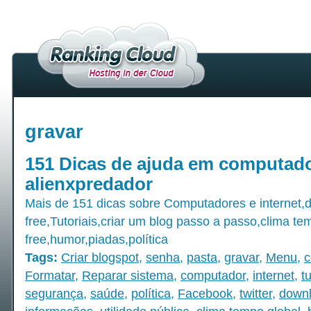
gravar
151 Dicas de ajuda em computado
alienxpredador
Mais de 151 dicas sobre Computadores e internet,
free,Tutoriais,criar um blog passo a passo,clima te
free,humor,piadas,política
Tags:
Criar blogspot
,
senha
,
pasta
,
gravar
,
Menu
,
c
Formatar
,
Reparar sistema
,
computador
,
internet
,
tu
segurança
,
saúde
,
política
,
Facebook
,
twitter
,
downl