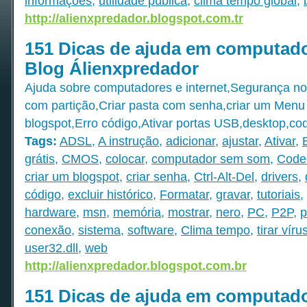
informações
,
utilidade pública
,
clima tempo global
,
http://alienxpredador.blogspot.com.tr
151 Dicas de ajuda em computado
Blog Álienxpredador
Ajuda sobre computadores e internet,Segurança n
com partição,Criar pasta com senha,criar um Menu
blogspot,Erro código,Ativar portas USB,desktop,co
Tags:
ADSL
,
A instrução
,
adicionar
,
ajustar
,
Ativar
,
grátis
,
CMOS
,
colocar
,
computador sem som
,
Code
criar um blogspot
,
criar senha
,
Ctrl-Alt-Del
,
drivers
,
código
,
excluir histórico
,
Formatar
,
gravar
,
tutoriais
,
hardware
,
msn
,
memória
,
mostrar
,
nero
,
PC
,
P2P
,
p
conexão
,
sistema
,
software
,
Clima tempo
,
tirar víru
user32.dll
,
web
http://alienxpredador.blogspot.com.br
151 Dicas de ajuda em computado