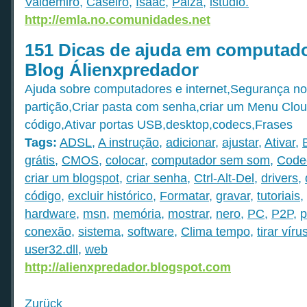
Valdemiro
,
Caseiro
,
Isaac
,
Paiza
,
istudio.
http://emla.no.comunidades.net
151 Dicas de ajuda em computado
Blog Álienxpredador
Ajuda sobre computadores e internet,Segurança 
partição,Criar pasta com senha,criar um Menu Clou
código,Ativar portas USB,desktop,codecs,Frases
Tags:
ADSL
,
A instrução
,
adicionar
,
ajustar
,
Ativar
,
grátis
,
CMOS
,
colocar
,
computador sem som
,
Code
criar um blogspot
,
criar senha
,
Ctrl-Alt-Del
,
drivers
,
código
,
excluir histórico
,
Formatar
,
gravar
,
tutoriais
,
hardware
,
msn
,
memória
,
mostrar
,
nero
,
PC
,
P2P
,
p
conexão
,
sistema
,
software
,
Clima tempo
,
tirar víru
user32.dll
,
web
http://alienxpredador.blogspot.com
Zurück