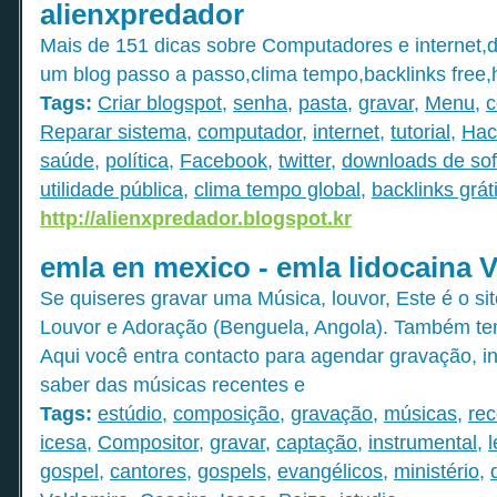
alienxpredador
Mais de 151 dicas sobre Computadores e internet,do
um blog passo a passo,clima tempo,backlinks free,
Tags:
Criar blogspot
,
senha
,
pasta
,
gravar
,
Menu
,
c
Reparar sistema
,
computador
,
internet
,
tutorial
,
Hac
saúde
,
política
,
Facebook
,
twitter
,
downloads de sof
utilidade pública
,
clima tempo global
,
backlinks grát
http://alienxpredador.blogspot.kr
emla en mexico - emla lidocaina 
Se quiseres gravar uma Música, louvor, Este é o sit
Louvor e Adoração (Benguela, Angola). Também te
Aqui você entra contacto para agendar gravação, in
saber das músicas recentes e
Tags:
estúdio
,
composição
,
gravação
,
músicas
,
rec
icesa
,
Compositor
,
gravar
,
captação
,
instrumental
,
l
gospel
,
cantores
,
gospels
,
evangélicos
,
ministério
,