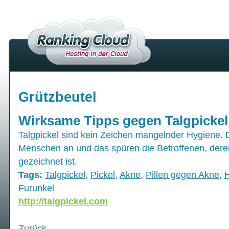
Grützbeutel
Wirksame Tipps gegen Talgpickel 
Talgpickel sind kein Zeichen mangelnder Hygiene. 
Menschen an und das spüren die Betroffenen, dere
gezeichnet ist.
Tags:
Talgpickel
,
Pickel
,
Akne
,
Pillen gegen Akne
,
H
Furunkel
http://talgpickel.com
Zurück