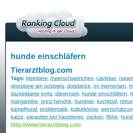
hunde einschläfern
Tierarztblog.com
Tags:
kleintiere
,
meerschweinchen
,
caviidae
,
naget
skorpione am postweg
,
dogdance
,
im memoriam
,
m
dackeldame evita
,
dänemark
,
hunde einschläfern
,
h
margarethe
,
prinz hendrik
,
hummer
,
kochtopf
,
rettu
kampfhund
,
problematik
,
kulturkreise
,
wertschätzun
katze
,
parasiten bei haustieren
,
zecken
,
flöhe
,
hund
http://www.tierarztblog.com