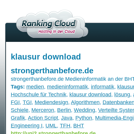
klausur download
strongerthanbefore.de
strongerthanbefore.de Medieninformatik an der BHT
Tags:
medien
,
medieninformatik
,
informatik
,
klausu
Hochschule für Technik
,
klausur download
,
lösung
,
FGI
,
TGI
,
Mediendesign
,
Algorithmen
,
Datenbanke
Schiele
,
Merceron
,
Berlin
,
Wedding
,
Verteilte Syst
Grafik
,
Action Script
,
Java
,
Python
,
Multimedia-Engi
Engineering I
,
UML
,
TFH
,
BHT
http://uni2.strongerthanbefore.de