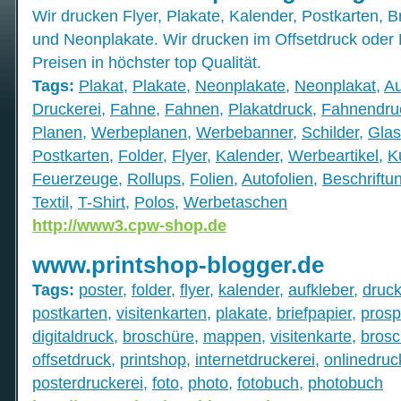
Wir drucken Flyer, Plakate, Kalender, Postkarten, Br
und Neonplakate. Wir drucken im Offsetdruck oder D
Preisen in höchster top Qualität.
Tags:
Plakat
,
Plakate
,
Neonplakate
,
Neonplakat
,
Au
Druckerei
,
Fahne
,
Fahnen
,
Plakatdruck
,
Fahnendru
Planen
,
Werbeplanen
,
Werbebanner
,
Schilder
,
Glas
Postkarten
,
Folder
,
Flyer
,
Kalender
,
Werbeartikel
,
K
Feuerzeuge
,
Rollups
,
Folien
,
Autofolien
,
Beschriftu
Textil
,
T-Shirt
,
Polos
,
Werbetaschen
http://www3.cpw-shop.de
www.printshop-blogger.de
Tags:
poster
,
folder
,
flyer
,
kalender
,
aufkleber
,
druc
postkarten
,
visitenkarten
,
plakate
,
briefpapier
,
prosp
digitaldruck
,
broschüre
,
mappen
,
visitenkarte
,
brosc
offsetdruck
,
printshop
,
internetdruckerei
,
onlinedruc
posterdruckerei
,
foto
,
photo
,
fotobuch
,
photobuch