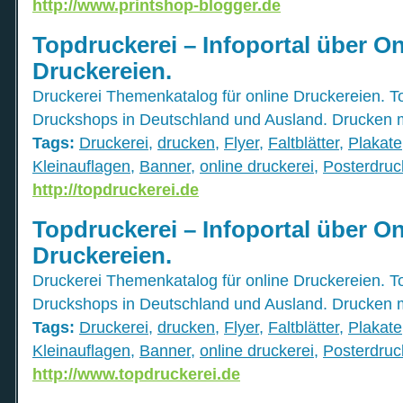
http://www.printshop-blogger.de
Topdruckerei – Infoportal über On
Druckereien.
Druckerei Themenkatalog für online Druckereien. T
Druckshops in Deutschland und Ausland. Drucken m
Tags:
Druckerei
,
drucken
,
Flyer
,
Faltblätter
,
Plakate
Kleinauflagen
,
Banner
,
online druckerei
,
Posterdruc
http://topdruckerei.de
Topdruckerei – Infoportal über On
Druckereien.
Druckerei Themenkatalog für online Druckereien. T
Druckshops in Deutschland und Ausland. Drucken m
Tags:
Druckerei
,
drucken
,
Flyer
,
Faltblätter
,
Plakate
Kleinauflagen
,
Banner
,
online druckerei
,
Posterdruc
http://www.topdruckerei.de