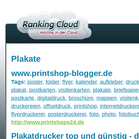
Plakate
www.printshop-blogger.de
Tags:
poster
,
folder
,
flyer
,
kalender
,
aufkleber
,
druc
plakat
,
postkarten
,
visitenkarten
,
plakate
,
briefpapie
postkarte
,
digitaldruck
,
broschüre
,
mappen
,
visitenk
druckereien
,
offsetdruck
,
printshop
,
internetdrucker
flyerdruckerei
,
posterdruckerei
,
foto
,
photo
,
fotobuc
http://www.printshops24.de
Plakatdrucker top und günstig - 