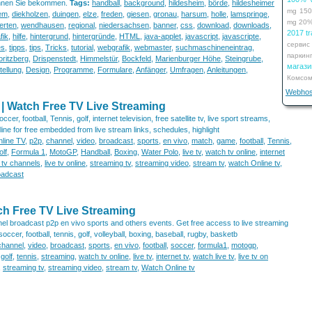
önnen Sie bekommen.
Tags:
handball
,
background
,
hildesheim
,
börde
,
hildesheimer
mg
15
em
,
diekholzen
,
duingen
,
elze
,
freden
,
giesen
,
gronau
,
harsum
,
holle
,
lamspringe
,
mg
20
erten
,
wendhausen
,
regional
,
niedersachsen
,
banner
,
css
,
download
,
downloads
,
2017 tr
fik
,
hilfe
,
hintergrund
,
hintergründe
,
HTML
,
java-applet
,
javascript
,
javascripte
,
сервис
es
,
tipps
,
tips
,
Tricks
,
tutorial
,
webgrafik
,
webmaster
,
suchmaschineneintrag
,
паркин
ritzberg
,
Drispenstedt
,
Himmelstür
,
Bockfeld
,
Marienburger Höhe
,
Steingrube
,
мага
ellung
,
Design
,
Programme
,
Formulare
,
Anfänger
,
Umfragen
,
Anleitungen
,
Комсом
Webhos
 | Watch Free TV Live Streaming
er, football, Tennis, golf, internet television, free satellite tv, live sport streams,
nline for free embedded from live stream links, schedules, highlight
line TV
,
p2p
,
channel
,
video
,
broadcast
,
sports
,
en vivo
,
match
,
game
,
football
,
Tennis
,
lf
,
Formula 1
,
MotoGP
,
Handball
,
Boxing
,
Water Polo
,
live tv
,
watch tv online
,
internet
e tv channels
,
live tv online
,
streaming tv
,
streaming video
,
stream tv
,
watch Online tv
,
oadcast
ch Free TV Live Streaming
nel broadcast p2p en vivo sports and others events. Get free access to live streaming
cer, football, tennis, golf, volleyball, boxing, baseball, rugby, basketb
channel
,
video
,
broadcast
,
sports
,
en vivo
,
football
,
soccer
,
formula1
,
motogp
,
,
golf
,
tennis
,
streaming
,
watch tv online
,
live tv
,
internet tv
,
watch live tv
,
live tv on
,
streaming tv
,
streaming video
,
stream tv
,
Watch Online tv