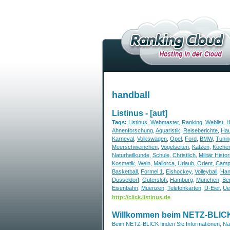
handball
Listinus - [aut]
Tags:
Listinus
,
Webmaster
,
Ranking
,
Weblist
,
H
Ahnenforschung
,
Aquaristik
,
Reiseberichte
,
Hau
Karneval
,
Volkswagen
,
Opel
,
Ford
,
BMW
,
Tunin
Meerschweinchen
,
Vogelseiten
,
Katzen
,
Koche
Naturheilkunde
,
Schule
,
Christlich
,
Militär Histor
Kosmetik
,
Wein
,
Mallorca
,
Urlaub
,
Orient
,
Camp
Basketball
,
Formel 1
,
Eishockey
,
Volleyball
,
Han
Düsseldorf
,
Gütersloh
,
Hamburg
,
München
,
Ber
Eisenbahn
,
Muenzen
,
Telefonkarten
,
Ü-Eier
,
Ue
http://click.listinus.de
Willkommen beim NETZ-BLICK 
Beim NETZ-BLICK finden Sie Informationen, Na