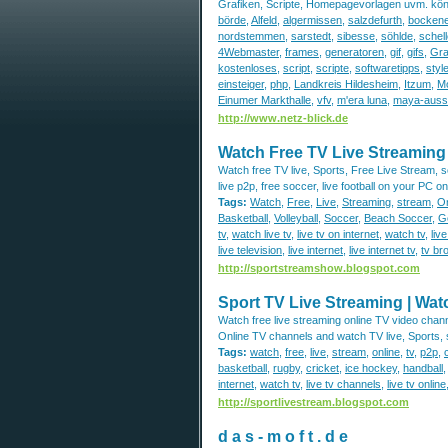
Grafiken, Scripte, Homepagevorlagen uvm. k
börde
,
Alfeld
,
algermissen
,
salzdefurth
,
bocken
nordstemmen
,
sarstedt
,
sibesse
,
söhlde
,
schell
4Webmaster
,
frames
,
generatoren
,
gif
,
gifs
,
Gra
kostenloses
,
script
,
scripte
,
softwaretipps
,
styl
einsteiger
,
php
,
Landkreis Hildesheim
,
Itzum
,
Mo
Einumer Markthalle
,
vfv
,
m'era luna
,
maya-ausst
http://www.netz-blick.de
Watch Free TV Live Streaming
Watch free TV live, Sports, Free Live Stream, socc
live p2p, free soccer, live football on your PC o
Tags:
Watch
,
Free
,
Live
,
Streaming
,
stream
,
On
Basketball
,
Volleyball
,
Soccer
,
Beach Soccer
,
Go
tv
,
watch live tv
,
live tv on internet
,
watch tv
,
liv
live television
,
live internet
,
live internet tv
,
tv br
http://sportstreamshow.blogspot.com
Sport TV Live Streaming | Wat
Watch free live streaming online TV video chan
Online TV channels and watch TV live, Sports, soc
Tags:
watch
,
free
,
live
,
stream
,
online
,
tv
,
p2p
,
basketball
,
rugby
,
cricket
,
ice hockey
,
handball
internet
,
watch tv
,
live tv channels
,
live tv online
http://sportlivestream.blogspot.com
d a s - m o f t . d e