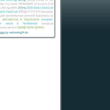
2
0mg
1mg
1und1
1Ñ-Áèòðèêñ
1С-Битрикс
20
200mg
2016 track1 track2 pin
%
200 mg
200%
20mg
ack1 track2 pin
??-???-???
Консьерж-
 для русскоязычных жителей Барселоны
а1
веб-мастер в барселоне
интернет-
г
зин часов в Челябинске
сландо.уа
шкаф-купе купить
ольск
центр-2
ting
by nethosting24.de