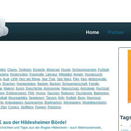
Home
Partner
itlist
,
Charts
,
Toplisten
,
Esoterik
,
Motorrad
,
Hunde
,
Schützenvereine
,
Fußball
,
stiere
,
Kinderseiten
,
Fotografie
,
Literatur
,
Mittelalter
,
Angeln
,
Hundezucht
,
g
,
Audi
,
LKW
,
Herr der Ringe
,
Star Trek
,
Star Wars
,
Film
,
Kino
,
Aktfotografie
,
n
,
Drachen
,
Handarbeiten
,
Basteln
,
Backen
,
Schwangerschaft
,
Familie
,
ie
,
Malerei
,
Kunst
,
Geschichte
,
Astronomie
,
Naturschutz
,
Astrologie
,
Hochzeit
,
ing
,
Erlebnisreisen
,
FKK
,
Humor
,
Tauchen
,
Reitsport
,
Tischtennis
,
Badminton
,
dball
,
Mountainbike
,
Segelsport
,
Tanzen
,
Köln
,
Krefeld
,
Bonn
,
Hannover
,
lin
,
Antiquitaeten
,
Autogramme
,
Briefmarken
,
Wertpapiere
,
Modelleisenbahn
,
-Eier
,
Comics
,
Stofftiere
,
Puppen
,
Pokémon
Tag
aus der Hildesheimer Börde!
-
.
...
chrichten und Tipps aus der Region Hildesheim - auch Webmastertools,
100% v