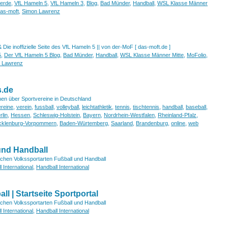
erde
,
VfL Hameln 5
,
VfL Hameln 3
,
Blog
,
Bad Münder
,
Handball
,
WSL Klasse Männer
as-moft
,
Simon Lawrenz
& Die inoffizielle Seite des VfL Hameln 5 || von der-MoF [ das-moft.de ]
5
,
Der VfL Hameln 5 Blog
,
Bad Münder
,
Handball
,
WSL Klasse Männer Mitte
,
MoFolio
,
 Lawrenz
s.de
nen über Sportvereine in Deutschland
ereine
,
verein
,
fussball
,
volleyball
,
leichtathletik
,
tennis
,
tischtennis
,
handball
,
baseball
,
rlin
,
Hessen
,
Schleswig-Holstein
,
Bayern
,
Nordrhein-Westfalen
,
Rheinland-Pfalz
,
klenburg-Vorpommern
,
Baden-Würtemberg
,
Saarland
,
Brandenburg
,
online
,
web
 und Handball
tschen Volkssportarten Fußball und Handball
 International
,
Handball International
l | Startseite Sportportal
tschen Volkssportarten Fußball und Handball
 International
,
Handball International