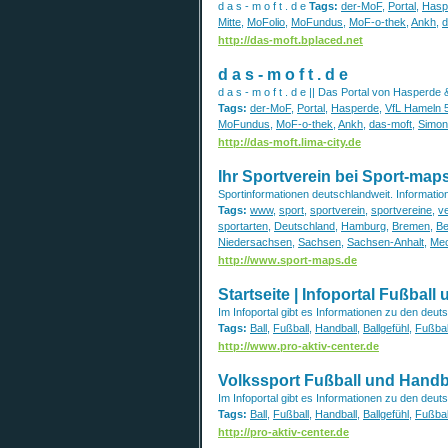
d a s - m o f t . d e
Tags:
der-MoF
,
Portal
,
Hasp
Mitte
,
MoFolio
,
MoFundus
,
MoF-o-thek
,
Ankh
,
d
http://das-moft.bplaced.net
d a s - m o f t . d e
d a s - m o f t . d e || Das Portal von Hasperde 
Tags:
der-MoF
,
Portal
,
Hasperde
,
VfL Hameln 
MoFundus
,
MoF-o-thek
,
Ankh
,
das-moft
,
Simon
http://das-moft.lima-city.de
Ihr Sportverein bei Sport-map
Sportinformationen deutschlandweit. Informatio
Tags:
www
,
sport
,
sportverein
,
sportvereine
,
v
sportarten
,
Deutschland
,
Hamburg
,
Bremen
,
Be
Niedersachsen
,
Sachsen
,
Sachsen-Anhalt
,
Mec
http://www.sport-maps.de
Startseite | Infoportal Fußball
Im Infoportal gibt es Informationen zu den deu
Tags:
Ball
,
Fußball
,
Handball
,
Ballgefühl
,
Fußball
http://www.pro-aktiv-center.de
Volkssport Fußball und Handbal
Im Infoportal gibt es Informationen zu den deu
Tags:
Ball
,
Fußball
,
Handball
,
Ballgefühl
,
Fußball
http://pro-aktiv-center.de