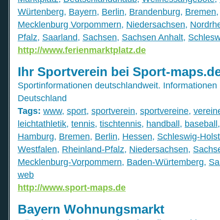
Würtenberg
,
Bayern
,
Berlin
,
Brandenburg
,
Bremen
Mecklenburg Vorpommern
,
Niedersachsen
,
Nordrhe
Pfalz
,
Saarland
,
Sachsen
,
Sachsen Anhalt
,
Schlesw
http://www.ferienmarktplatz.de
Ihr Sportverein bei Sport-maps.d
Sportinformationen deutschlandweit. Informationen 
Deutschland
Tags:
www
,
sport
,
sportverein
,
sportvereine
,
verein
leichtathletik
,
tennis
,
tischtennis
,
handball
,
baseball
Hamburg
,
Bremen
,
Berlin
,
Hessen
,
Schleswig-Holst
Westfalen
,
Rheinland-Pfalz
,
Niedersachsen
,
Sachs
Mecklenburg-Vorpommern
,
Baden-Würtemberg
,
Sa
web
http://www.sport-maps.de
Bayern Wohnungsmarkt