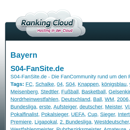
Bayern
S04-FanSite.de
S04-FanSite.de - Die FanCommunity rund um den 
Tags:
FC
,
Schalke
,
04
,
S04
,
Knappen
,
königsblau
,
Meisenberg
,
Stedtler
,
Fußball
,
Basketball
,
Gelsenki
Nordrheinwestfahlen
,
Deutschland
,
Ball
,
WM
,
2006
Bundesliga
,
erste
,
Aufsteiger
,
deutscher
,
Meister
,
Vi
Pokalfinalist
,
Pokalsieger
,
UEFA
,
Cup
,
Sieger
,
Inter
Premiere
,
Ligapokal
,
2. Bundesliga
,
Westdeutscher
Westfahlenmeister
,
Ruhrbezirksmeister
,
Amateure
,