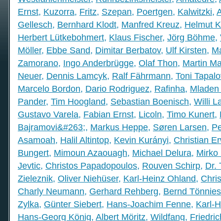
Ernst
,
Kuzorra
,
Fritz
,
Szepan
,
Poertgen
,
Kalwitzki
,
A
Gellesch
,
Bernhard Klodt
,
Manfred Kreuz
,
Helmut 
Herbert Lütkebohmert
,
Klaus Fischer
,
Jörg Böhme
,
Möller
,
Ebbe Sand
,
Dimitar Berbatov
,
Ulf Kirsten
,
Ma
Zamorano
,
Ingo Anderbrügge
,
Olaf Thon
,
Martin M
Neuer
,
Dennis Lamcyk
,
Ralf Fährmann
,
Toni Tapal
Marcelo Bordon
,
Dario Rodriguez
,
Rafinha
,
Mladen 
Pander
,
Tim Hoogland
,
Sebastian Boenisch
,
Willi L
Gustavo Varela
,
Fabian Ernst
,
Licoln
,
Timo Kunert
,
Bajramovi&#263;
,
Markus Heppe
,
Søren Larsen
,
Pe
Asamoah
,
Halil Altintop
,
Kevin Kurányi
,
Christian E
Bungert
,
Mimoun Azaouagh
,
Michael Delura
,
Mirko
Jevtic
,
Christos Papadopoulos
,
Rouven Schirp
,
Dr.
Zieleznik
,
Oliver Niehüser
,
Karl-Heinz Ohland
,
Chris
Charly Neumann
,
Gerhard Rehberg
,
Bernd Tönnies
Zylka
,
Günter Siebert
,
Hans-Joachim Fenne
,
Karl-
Hans-Georg König
,
Albert Möritz
,
Wildfang
,
Friedri