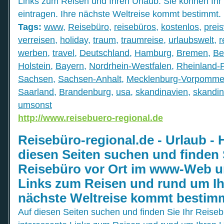
Links zum Reisen und Ihren Urlaub. Sie können Ihr
eintragen. Ihre nächste Weltreise kommt bestimmt.
Tags:
www
,
Reisebüro
,
reisebüros
,
kostenlos
,
prei
verreisen
,
holiday
,
traum
,
traumreise
,
urlaubswelt
,
r
werben
,
travel
,
Deutschland
,
Hamburg
,
Bremen
,
Be
Holstein
,
Bayern
,
Nordrhein-Westfalen
,
Rheinland-P
Sachsen
,
Sachsen-Anhalt
,
Mecklenburg-Vorpomme
Saarland
,
Brandenburg
,
usa
,
skandinavien
,
skandin
umsonst
http://www.reisebuero-regional.de
Reisebüro-regional.de - Urlaub - 
diesen Seiten suchen und finden 
Reisebüro vor Ort im www-Web u
Links zum Reisen und rund um Ihr
nächste Weltreise kommt bestim
Auf diesen Seiten suchen und finden Sie Ihr Reis