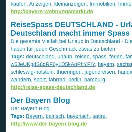
kaufen
,
Anzeigen
,
kleinanzeigen
,
Immobilien
,
Immo
http://bayern-wohnungsmarkt.de
ReiseSpass DEUTSCHLAND - Url
Deutschland macht immer Spass
Die gesamte Vielfalt bei Urlaub in Deutschland - D
haben für jeden Geschmack etwas zu bieten
Tags:
deutschland
,
urlaub
,
reisen
,
spass
,
ferien
,
fa
w5JeUKgdS6dRF0y1D5kAqPhYFIY
,
bayern
,
sachs
schleswig-holstein
,
thueringen
,
jugendreisen
,
handi
wandern
,
sport
,
fahrrad
,
berlin
,
hamburg
http://reise-spass-deutschland.de
Der Bayern Blog
Der Bayern Blog
Tags:
Bayern
,
bairisch
,
bayerisch
,
satire
,
http://www.der-bayern-blog.de