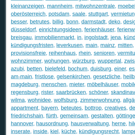
kleinanzeigen
,
mannheim
,
mitwohnzentrale
,
moebe
oberösterreich
,
potsdam
,
saale
,
stuttgart
,
vermietu
besser
,
betrutes
,
billig
,
bonn
,
darmstadt
,
deko
,
desi
düsseldorf
,
einrichtungsideen
,
ferienhäuser
,
ferien
breisgau
,
immobilienmarkt
,
in
,
ingolstadt
,
jena
,
künd
kündigungsfristen
,
leverkusen
,
main
,
mainz
,
mitten
provisionsfreie
,
reihenhaus
,
rhein
,
senioren
,
vermit
wohnzimmer
,
wohungen
,
würzburg
,
wuppertal
,
zwi
azubi
,
betten
,
bielefeld
,
bochum
,
duisburg
,
einer
,
es
am-main
,
fristlose
,
gelsenkirchen
,
gesetzliche
,
heil
magdeburg
,
menschen
,
mieter
,
möbelhäuser
,
mobil
regensburg
,
rister
,
saarbrücken
,
schöner
,
skandinav
wilma
,
wohnidee
,
wolfsburg
,
zimmerwohnung
,
allgä
appartment
,
bayern
,
beteutes
,
bottrop
,
creatives
,
de
friedrichshain
,
fürth
,
gemeinsam
,
gestalten
,
götting
hannover
,
hausordnung
,
hausverwaltung
,
herne
,
hi
inserate
,
inside
,
kiel
,
küche
,
kündigungsrecht
,
lamp