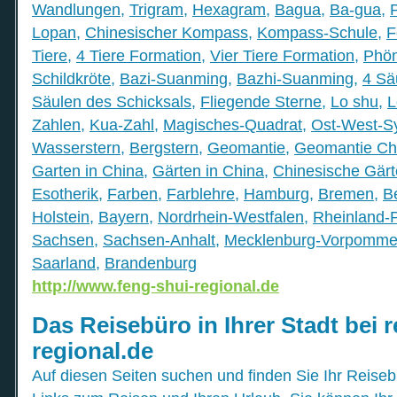
Wandlungen
,
Trigram
,
Hexagram
,
Bagua
,
Ba-gua
,
Lopan
,
Chinesischer Kompass
,
Kompass-Schule
,
F
Tiere
,
4 Tiere Formation
,
Vier Tiere Formation
,
Phön
Schildkröte
,
Bazi-Suanming
,
Bazhi-Suanming
,
4 Sä
Säulen des Schicksals
,
Fliegende Sterne
,
Lo shu
,
L
Zahlen
,
Kua-Zahl
,
Magisches-Quadrat
,
Ost-West-S
Wasserstern
,
Bergstern
,
Geomantie
,
Geomantie Ch
Garten in China
,
Gärten in China
,
Chinesische Gär
Esotherik
,
Farben
,
Farblehre
,
Hamburg
,
Bremen
,
Be
Holstein
,
Bayern
,
Nordrhein-Westfalen
,
Rheinland-P
Sachsen
,
Sachsen-Anhalt
,
Mecklenburg-Vorpomme
Saarland
,
Brandenburg
http://www.feng-shui-regional.de
Das Reisebüro in Ihrer Stadt bei 
regional.de
Auf diesen Seiten suchen und finden Sie Ihr Reiseb