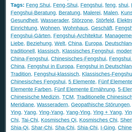
Tags:
Feng Shui
,
Feng-Shui
,
Fengshui
,
feng
,
shui
,
Fengshui-Beratung
,
Beratung
,
Malerei
,
Malen
,
Kuns
Gesundheit
,
Wasserader
,
Störzone
,
Störfeld
,
Elekt
Einrichtung
,
Wohnen
,
Wohnhaus
,
Geschäft
,
Fengsh
Fengshui-Gärten
,
Fengshui-Architektur
,
Manageme
Liebe
,
Beziehung
,
Welt
,
China
,
Europa
,
Deutschlan
traditionell
,
klassisch
,
Klassisches Fengshui
,
moder
China-Fengshui
,
Chinesisches-Fengshui
,
Fengshui 
China
,
Fengshui in Europa
,
Fengshui in Deutschla
Tradition
,
Fengshui-klassisch
,
Klassisches-Fengshu
Chinesisches Fengshui
,
5 Elemente
,
Fünf Element
Elemente Farben
,
Fünf Elemente Ernährung
,
5-Ele
Chinesische Medizin
,
TCM
,
Traditionelle Chinesisc
Meridiane
,
Wasseradern
,
Geopathische Störungen
Ying
,
Yang
,
Ying-Yang
,
Yang-Ying
,
Ying + Yang
,
Yi
Chi
,
Tai-Chi
,
Kosmisches Qi
,
Kosmisches Chi
,
Shen
Shia-Qi
,
Shar-Chi
,
Sha-Chi
,
Shia-Chi
,
I-Ging
,
Chine