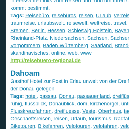
interessante Links zum Reisen und rund um Ihren U
kommt bestimmt.
Tags:
Reisebüro
,
reisebüros
,
reisen
,
Urlaub
,
verrei
traumreise
,
urlaubswelt
,
reisewelt
,
weltreise
,
travel
,
Bremen
,
Berlin
,
Hessen
,
Schleswig-Holstein
,
Bayer
Rheinland-Pfalz
,
Niedersachsen
,
Sachsen
,
Sachsen
Vorpommern
,
Baden-Würtemberg
,
Saarland
,
Brand
skandinavisches
,
online
,
web
,
www
http://reisebuero-regional.de
Dahoam
Gasthof Hotel zur Post in Erlau unweit von der Drei
der Donau gelegen
Tags:
hotel
,
passau
,
Donau
,
passauer land
,
dreiflü
ruhig
,
flussblick
,
Donaublick
,
dom
,
kirchenorgel
,
unt
Flusskreuzfahrten
,
dreifluesse
,
Veste
,
Oberhaus
,
t
Geschaeftsreisen
,
reisen
,
Urlaub
,
tourismus
,
Radfa
Biketouren
,
Bikefahren
,
Velotouren
,
velofahren
,
vel