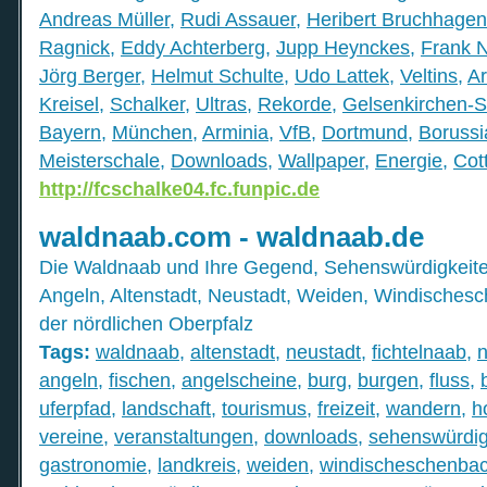
Andreas Müller
,
Rudi Assauer
,
Heribert Bruchhagen
Ragnick
,
Eddy Achterberg
,
Jupp Heynckes
,
Frank 
Jörg Berger
,
Helmut Schulte
,
Udo Lattek
,
Veltins
,
A
Kreisel
,
Schalker
,
Ultras
,
Rekorde
,
Gelsenkirchen-S
Bayern
,
München
,
Arminia
,
VfB
,
Dortmund
,
Borussi
Meisterschale
,
Downloads
,
Wallpaper
,
Energie
,
Cot
http://fcschalke04.fc.funpic.de
waldnaab.com - waldnaab.de
Die Waldnaab und Ihre Gegend, Sehenswürdigkeiten
Angeln, Altenstadt, Neustadt, Weiden, Windischesc
der nördlichen Oberpfalz
Tags:
waldnaab
,
altenstadt
,
neustadt
,
fichtelnaab
,
angeln
,
fischen
,
angelscheine
,
burg
,
burgen
,
fluss
,
uferpfad
,
landschaft
,
tourismus
,
freizeit
,
wandern
,
h
vereine
,
veranstaltungen
,
downloads
,
sehenswürdig
gastronomie
,
landkreis
,
weiden
,
windischeschenba