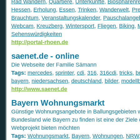
Rad Wandern
,
Quartiere
,
Unterkünfte
,
Biosphärenre
Hessen
,
Erholung
,
Essen
,
Trinken
,
Wanderwelt
,
Pr
Brauchtum
,
Veranstaltungskalender
,
Pauschalange
Webcam
,
Kreuzberg
,
Wintersport
,
Fliegen
,
Biking
,
Sehenswürdigkeiten
http://portal-rhoen.de
saenet.de - online
Die Webseite der Familie Sämann
Tags:
mercedes
,
sprinter
,
cdi
,
316
,
316cdi
,
tricks
,
b
bayern
,
niedersachsen
,
deutschland
,
bilder
,
modell
http://www.saenet.de
Bayern Wohnungsmarkt
Günstige Wohnungsangebote in Ballungsgebieten w
Bundesland wie Bayern zu finden ist eine der Ziele 
Webprojekt bieten möchten
Tags:
Wohnungsmarkt
,
Bayern
,
Wohnungen
,
NRW