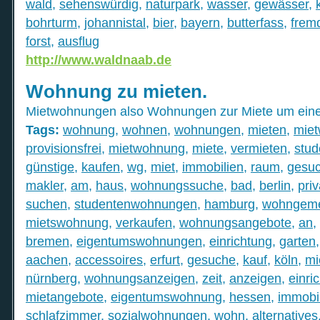
wald
,
sehenswürdig
,
naturpark
,
wasser
,
gewässer
,
bohrturm
,
johannistal
,
bier
,
bayern
,
butterfass
,
frem
forst
,
ausflug
http://www.waldnaab.de
Wohnung zu mieten.
Mietwohnungen also Wohnungen zur Miete um ein
Tags:
wohnung
,
wohnen
,
wohnungen
,
mieten
,
mie
provisionsfrei
,
mietwohnung
,
miete
,
vermieten
,
stud
günstige
,
kaufen
,
wg
,
miet
,
immobilien
,
raum
,
gesuc
makler
,
am
,
haus
,
wohnungssuche
,
bad
,
berlin
,
priv
suchen
,
studentenwohnungen
,
hamburg
,
wohngeme
mietswohnung
,
verkaufen
,
wohnungsangebote
,
an
,
bremen
,
eigentumswohnungen
,
einrichtung
,
garten
aachen
,
accessoires
,
erfurt
,
gesuche
,
kauf
,
köln
,
mi
nürnberg
,
wohnungsanzeigen
,
zeit
,
anzeigen
,
einri
mietangebote
,
eigentumswohnung
,
hessen
,
immobi
schlafzimmer
,
sozialwohnungen
,
wohn
,
alternatives