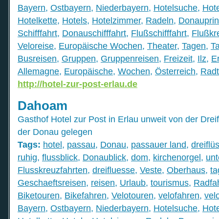
Bayern
,
Ostbayern
,
Niederbayern
,
Hotelsuche
,
Hot
Hotelkette
,
Hotels
,
Hotelzimmer
,
Radeln
,
Donauprin
Schifffahrt
,
Donauschifffahrt
,
Flußschifffahrt
,
Flußkr
Veloreise
,
Europäische Wochen
,
Theater
,
Tagen
,
T
Busreisen
,
Gruppen
,
Gruppenreisen
,
Freizeit
,
Ilz
,
E
Allemagne
,
Europäische
,
Wochen
,
Österreich
,
Radt
http://hotel-zur-post-erlau.de
Dahoam
Gasthof Hotel zur Post in Erlau unweit von der Drei
der Donau gelegen
Tags:
hotel
,
passau
,
Donau
,
passauer land
,
dreiflü
ruhig
,
flussblick
,
Donaublick
,
dom
,
kirchenorgel
,
unt
Flusskreuzfahrten
,
dreifluesse
,
Veste
,
Oberhaus
,
t
Geschaeftsreisen
,
reisen
,
Urlaub
,
tourismus
,
Radfa
Biketouren
,
Bikefahren
,
Velotouren
,
velofahren
,
vel
Bayern
,
Ostbayern
,
Niederbayern
,
Hotelsuche
,
Hot