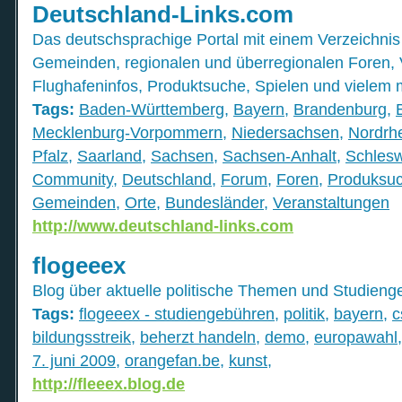
Deutschland-Links.com
Das deutschsprachige Portal mit einem Verzeichnis
Gemeinden, regionalen und überregionalen Foren, 
Flughafeninfos, Produktsuche, Spielen und vielem m
Tags:
Baden-Württemberg
,
Bayern
,
Brandenburg
,
Mecklenburg-Vorpommern
,
Niedersachsen
,
Nordrh
Pfalz
,
Saarland
,
Sachsen
,
Sachsen-Anhalt
,
Schlesw
Community
,
Deutschland
,
Forum
,
Foren
,
Produksu
Gemeinden
,
Orte
,
Bundesländer
,
Veranstaltungen
http://www.deutschland-links.com
flogeeex
Blog über aktuelle politische Themen und Studieng
Tags:
flogeeex - studiengebühren
,
politik
,
bayern
,
c
bildungsstreik
,
beherzt handeln
,
demo
,
europawahl
7. juni 2009
,
orangefan.be
,
kunst
,
http://fleeex.blog.de