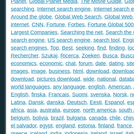
Planet
,
Global Planet Media
,
The Movie Guide
,
Glo
searching
,
Internet search engine
,
Internet search 
Around the globe
,
Global Web Search
,
Global Web 
internet
,
CNN
,
Fortune
,
Forbes
,
Fortune Global 50
Largest Companies
,
Searching the net
,
Search the
search engine
,
US search engine
,
search tool
,
Engi
search engines
,
Top
,
Best
,
seeking
,
find
,
finding
,
lo
Rechercher
,
Szukaj
,
Ricerca
,
Zoeken
,
Busca
,
Busc
economics
,
economic
,
chat
,
forum
,
date
,
dating
,
sit
images
,
image
,
business
,
html
,
download
,
download
download
,
pictures download
,
wide
,
national
,
datab
world languages
,
any language
,
english
,
American
,
English
,
finska
,
Francais
,
Suomi
,
svenska
,
Norsk
,
n
Latina
,
Dansk
,
danska
,
Deutsch
,
Eesti
,
Espanol
,
es
africa
,
asia
,
australia
,
europe
,
north america
,
south
belgium
,
bolivia
,
brazil
,
bulgaria
,
canada
,
chile
,
chin
el salvador
,
egypt
,
england
,
estonia
,
finland
,
france
greece
,
iceland
,
india
,
indonesia
,
ireland
,
israel
,
ital