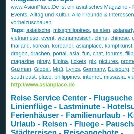
www.AsianPlace.De ist ein asiatisches Magazine - 
Events, Alltag und Kultur. Alle Freunde & Interesse
vorbeizuschauen.
Tags:
asiatische
,
missphilippines
,
asiaten
,
asiapart
vietnamese
,
event
,
vietnamesisch
,
china
,
chinese
,
thailand
,
korean
,
koreaner
,
asianplace
,
kampfkunst
dragon
,
drachen
,
portal
,
asia
,
fun
,
chat
,
forums
,
fili
magazine
,
pinay
,
filipina
,
tickets
,
pix
,
pictures
,
prom
Guzman
,
Global
,
Mp3
,
Lyrics
,
Germany
,
Duisburg
,
south east
,
place
,
philippines
,
internet
,
missasia
,
vi
http://www.asianplace.de
Reise Service Center - Flugsuche 
Linienflüge - Lastminute - Hotels
Ferienhäuser - Familienurlaub - K
Urlaub - Reisen - Fluege - Pauscha
Städtereisen - Reiseangebote -