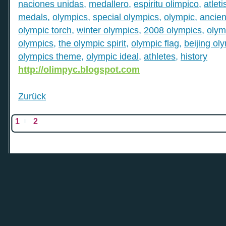
naciones unidas
,
medallero
,
espiritu olimpico
,
atlet
medals
,
olympics
,
special olympics
,
olympic
,
ancien
olympic torch
,
winter olympics
,
2008 olympics
,
olym
olympics
,
the olympic spirit
,
olympic flag
,
beijing ol
olympics theme
,
olympic ideal
,
athletes
,
history
http://olimpyc.blogspot.com
Zurück
1
2