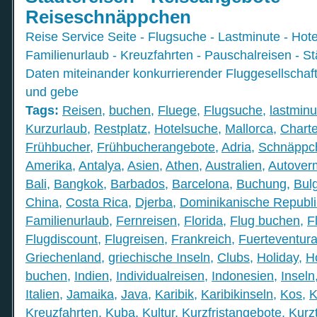
Reiseschnäppchen
Reise Service Seite - Flugsuche - Lastminute - Hot
Familienurlaub - Kreuzfahrten - Pauschalreisen - Stä
Daten miteinander konkurrierender Fluggesellschaf
und gebe
Tags:
Reisen
,
buchen
,
Fluege
,
Flugsuche
,
lastminu
Kurzurlaub
,
Restplatz
,
Hotelsuche
,
Mallorca
,
Charte
Frühbucher
,
Frühbucherangebote
,
Adria
,
Schnäppc
Amerika
,
Antalya
,
Asien
,
Athen
,
Australien
,
Autover
Bali
,
Bangkok
,
Barbados
,
Barcelona
,
Buchung
,
Bul
China
,
Costa Rica
,
Djerba
,
Dominikanische Republi
Familienurlaub
,
Fernreisen
,
Florida
,
Flug buchen
,
F
Flugdiscount
,
Flugreisen
,
Frankreich
,
Fuerteventur
Griechenland
,
griechische Inseln
,
Clubs
,
Holiday
,
H
buchen
,
Indien
,
Individualreisen
,
Indonesien
,
Inseln
Italien
,
Jamaika
,
Java
,
Karibik
,
Karibikinseln
,
Kos
,
K
Kreuzfahrten
,
Kuba
,
Kultur
,
Kurzfristangebote
,
Kurzt