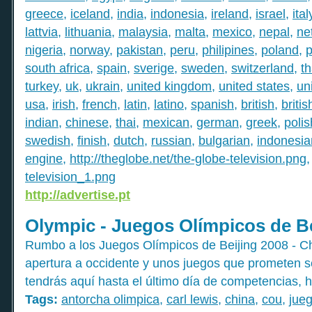
greece
,
iceland
,
india
,
indonesia
,
ireland
,
israel
,
ital
lattvia
,
lithuania
,
malaysia
,
malta
,
mexico
,
nepal
,
ne
nigeria
,
norway
,
pakistan
,
peru
,
philipines
,
poland
,
p
south africa
,
spain
,
sverige
,
sweden
,
switzerland
,
th
turkey
,
uk
,
ukrain
,
united kingdom
,
united states
,
un
usa
,
irish
,
french
,
latin
,
latino
,
spanish
,
british
,
britis
indian
,
chinese
,
thai
,
mexican
,
german
,
greek
,
polis
swedish
,
finish
,
dutch
,
russian
,
bulgarian
,
indonesia
engine
,
http://theglobe.net/the-globe-television.png
television_1.png
http://advertise.pt
Olympic - Juegos Olímpicos de Be
Rumbo a los Juegos Olímpicos de Beijing 2008 - Ch
apertura a occidente y unos juegos que prometen 
tendrás aquí hasta el último día de competencias, ha
Tags:
antorcha olimpica
,
carl lewis
,
china
,
cou
,
jue