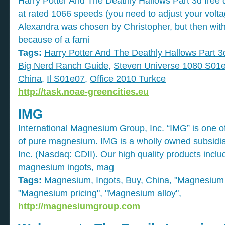
Harry Potter And The Deathly Hallows Part 3d fre
at rated 1066 speeds (you need to adjust your voltage
Alexandra was chosen by Christopher, but then wit
because of a fami
Tags:
Harry Potter And The Deathly Hallows Part 3
Big Nerd Ranch Guide
,
Steven Universe 1080 S01
China
,
Il S01e07
,
Office 2010 Turkce
http://task.noae-greencities.eu
IMG
International Magnesium Group, Inc. “IMG” is one of 
of pure magnesium. IMG is a wholly owned subsidiar
Inc. (Nasdaq: CDII). Our high quality products incl
magnesium ingots, mag
Tags:
Magnesium
,
Ingots
,
Buy
,
China
,
"Magnesium 
"Magnesium pricing"
,
"Magnesium alloy"
,
http://magnesiumgroup.com