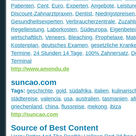
Patienten
,
Cent
,
Euro
,
Experten
,
Angebote
,
Leistun
Discount-Zahnarztpraxen
,
Dentist
,
Niedrigstpreisen
Gesundheitsexperten
,
Verbraucherzentrale
,
Zuzahl
Regelleistung
,
Laborkosten
,
Südeuropa
,
Eigenbetei
wirtschaftlich
,
Veneers
,
Bleaching
,
Prophelaxe
,
Mate
Kostenplan
,
deutsches Examen
,
gesetzliche Krank
Termine
,
24 Stunden 14 Tage
,
100% Zahnersatz
,
D
Terminal
http://www.amondu.de
suncao.com
Tags:
geschichte
,
gold
,
südafrika
,
italien
,
kulinarisc
städtereise
,
valencia
,
usa
,
australien
,
tasmanien
,
af
griechenland
,
china
,
flussreise
,
mekong
,
ibiza
http://suncao.com
Source of Best Content