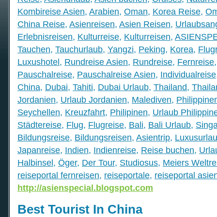
Kombireise Asien
,
Arabien
,
Oman
,
Korea Reise
,
Om
China Reise
,
Asienreisen
,
Asien Reisen
,
Urlaubsan
Erlebnisreisen
,
Kulturreise
,
Kulturreisen
,
ASIENSPE
Tauchen
,
Tauchurlaub
,
Yangzi
,
Peking
,
Korea
,
Flug
Luxushotel
,
Rundreise Asien
,
Rundreise
,
Fernreise
Pauschalreise
,
Pauschalreise Asien
,
Individualreise
China
,
Dubai
,
Tahiti
,
Dubai Urlaub
,
Thailand
,
Thaila
Jordanien
,
Urlaub Jordanien
,
Malediven
,
Philippine
Seychellen
,
Kreuzfahrt
,
Philipinen
,
Urlaub Philippin
Städtereise
,
Flug
,
Flugreise
,
Bali
,
Bali Urlaub
,
Sing
Bildungsreise
,
Bildungsreisen
,
Asientrip
,
Luxusurlau
Japanreise
,
Indien
,
Indienreise
,
Reise buchen
,
Urla
Halbinsel
,
Öger
,
Der Tour
,
Studiosus
,
Meiers Weltre
reiseportal fernreisen
,
reiseportale
,
reiseportal asie
http://asienspecial.blogspot.com
Best Tourist In China