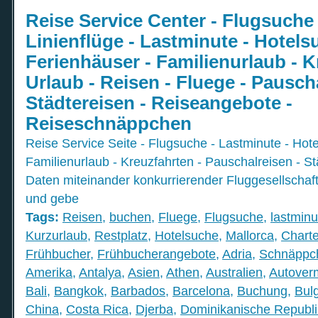
Reise Service Center - Flugsuche 
Linienflüge - Lastminute - Hotels
Ferienhäuser - Familienurlaub - K
Urlaub - Reisen - Fluege - Pauscha
Städtereisen - Reiseangebote -
Reiseschnäppchen
Reise Service Seite - Flugsuche - Lastminute - Hot
Familienurlaub - Kreuzfahrten - Pauschalreisen - Stä
Daten miteinander konkurrierender Fluggesellschaf
und gebe
Tags:
Reisen
,
buchen
,
Fluege
,
Flugsuche
,
lastminu
Kurzurlaub
,
Restplatz
,
Hotelsuche
,
Mallorca
,
Charte
Frühbucher
,
Frühbucherangebote
,
Adria
,
Schnäppc
Amerika
,
Antalya
,
Asien
,
Athen
,
Australien
,
Autover
Bali
,
Bangkok
,
Barbados
,
Barcelona
,
Buchung
,
Bul
China
,
Costa Rica
,
Djerba
,
Dominikanische Republi