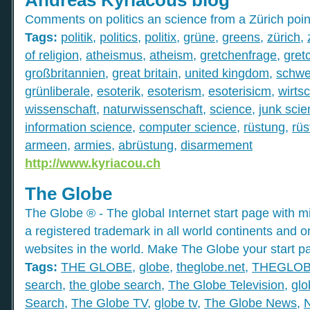
Comments on politics an science from a Zürich poin
Tags:
politik
,
politics
,
politix
,
grüne
,
greens
,
zürich
,
of religion
,
atheismus
,
atheism
,
gretchenfrage
,
gret
großbritannien
,
great britain
,
united kingdom
,
schwe
grünliberale
,
esoterik
,
esoterism
,
esoterisicm
,
wirtsc
wissenschaft
,
naturwissenschaft
,
science
,
junk sci
information science
,
computer science
,
rüstung
,
rüs
armeen
,
armies
,
abrüstung
,
disarmement
http://www.kyriacou.ch
The Globe
The Globe ® - The global Internet start page with mil
a registered trademark in all world continents and o
websites in the world. Make The Globe your start p
Tags:
THE GLOBE
,
globe
,
theglobe.net
,
THEGLO
search
,
the globe search
,
The Globe Television
,
glo
Search
,
The Globe TV
,
globe tv
,
The Globe News
,