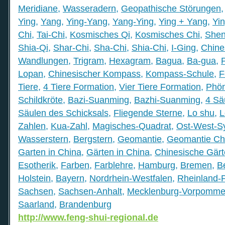
Meridiane
,
Wasseradern
,
Geopathische Störungen
Ying
,
Yang
,
Ying-Yang
,
Yang-Ying
,
Ying + Yang
,
Yi
Chi
,
Tai-Chi
,
Kosmisches Qi
,
Kosmisches Chi
,
Shen
Shia-Qi
,
Shar-Chi
,
Sha-Chi
,
Shia-Chi
,
I-Ging
,
Chine
Wandlungen
,
Trigram
,
Hexagram
,
Bagua
,
Ba-gua
,
Lopan
,
Chinesischer Kompass
,
Kompass-Schule
,
F
Tiere
,
4 Tiere Formation
,
Vier Tiere Formation
,
Phön
Schildkröte
,
Bazi-Suanming
,
Bazhi-Suanming
,
4 Sä
Säulen des Schicksals
,
Fliegende Sterne
,
Lo shu
,
L
Zahlen
,
Kua-Zahl
,
Magisches-Quadrat
,
Ost-West-S
Wasserstern
,
Bergstern
,
Geomantie
,
Geomantie Ch
Garten in China
,
Gärten in China
,
Chinesische Gär
Esotherik
,
Farben
,
Farblehre
,
Hamburg
,
Bremen
,
Be
Holstein
,
Bayern
,
Nordrhein-Westfalen
,
Rheinland-P
Sachsen
,
Sachsen-Anhalt
,
Mecklenburg-Vorpomme
Saarland
,
Brandenburg
http://www.feng-shui-regional.de