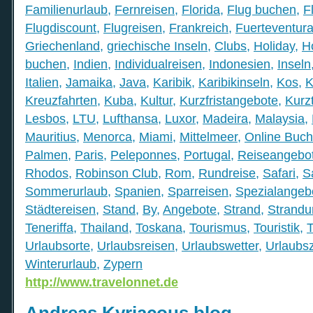
Familienurlaub
,
Fernreisen
,
Florida
,
Flug buchen
,
F
Flugdiscount
,
Flugreisen
,
Frankreich
,
Fuerteventur
Griechenland
,
griechische Inseln
,
Clubs
,
Holiday
,
H
buchen
,
Indien
,
Individualreisen
,
Indonesien
,
Inseln
Italien
,
Jamaika
,
Java
,
Karibik
,
Karibikinseln
,
Kos
,
K
Kreuzfahrten
,
Kuba
,
Kultur
,
Kurzfristangebote
,
Kurzt
Lesbos
,
LTU
,
Lufthansa
,
Luxor
,
Madeira
,
Malaysia
,
Mauritius
,
Menorca
,
Miami
,
Mittelmeer
,
Online Buc
Palmen
,
Paris
,
Peleponnes
,
Portugal
,
Reiseangebo
Rhodos
,
Robinson Club
,
Rom
,
Rundreise
,
Safari
,
S
Sommerurlaub
,
Spanien
,
Sparreisen
,
Spezialangeb
Städtereisen
,
Stand
,
By
,
Angebote
,
Strand
,
Strandu
Teneriffa
,
Thailand
,
Toskana
,
Tourismus
,
Touristik
,
T
Urlaubsorte
,
Urlaubsreisen
,
Urlaubswetter
,
Urlaubsz
Winterurlaub
,
Zypern
http://www.travelonnet.de
Andreas Kyriacous blog