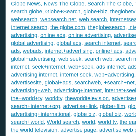
Globe News
,
News The Globe
,
Search The Globe
,
search globe
,
Globe+Search
,
globe+biz
,
theglobetv
websearch
,
websearch.net
,
web search
,
internetse
Internet search
,
the-globe.com
,
theglobesearch
,
int
advertising
,
online ads
,
online advertising
,
advertis
global advertising
,
global ads
,
search internet
,
searc
ads
,
webads
,
internet+advertising
,
online+ads
,
adve
global+advertising
,
web seek
,
search web
,
search n
internet
,
seek+internet
,
web+seek
,
ads internet
,
ad
advertising internet
,
internet seek
,
web+advertising
advertisesite
,
global+ads
,
searchweb
,
+search+net
advertising+web
,
advertising+internet
,
internet+see
the+world+tv
,
worldtv
,
theworldtelevision
,
advertise
search+internet+org
,
advertise+link
,
globe+film
,
gl
advertising+international
,
globe biz
,
global biz
,
worl
search+world
,
World search
,
world
,
world tv
,
the ear
the world television
,
advertise page
,
advertise web