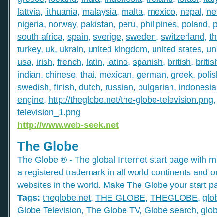
lattvia
,
lithuania
,
malaysia
,
malta
,
mexico
,
nepal
,
ne
nigeria
,
norway
,
pakistan
,
peru
,
philipines
,
poland
,
p
south africa
,
spain
,
sverige
,
sweden
,
switzerland
,
th
turkey
,
uk
,
ukrain
,
united kingdom
,
united states
,
un
usa
,
irish
,
french
,
latin
,
latino
,
spanish
,
british
,
britis
indian
,
chinese
,
thai
,
mexican
,
german
,
greek
,
polis
swedish
,
finish
,
dutch
,
russian
,
bulgarian
,
indonesia
engine
,
http://theglobe.net/the-globe-television.png
television_1.png
http://www.web-seek.net
The Globe
The Globe ® - The global Internet start page with mil
a registered trademark in all world continents and o
websites in the world. Make The Globe your start p
Tags:
theglobe.net
,
THE GLOBE
,
THEGLOBE
,
glo
Globe Television
,
The Globe TV
,
Globe search
,
glob