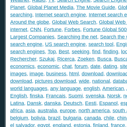
Planet
,
Global Planet Media
,
The Movie Guide
,
Glo
searching
,
Internet search engine
,
Internet search 
Around the globe
,
Global Web Search
,
Global Web 
internet
,
CNN
,
Fortune
,
Forbes
,
Fortune Global 50
Largest Companies
,
Searching the net
,
Search the
search engine
,
US search engine
,
search tool
,
Engi
search engines
,
Top
,
Best
,
seeking
,
find
,
finding
,
lo
Rechercher
,
Szukaj
,
Ricerca
,
Zoeken
,
Busca
,
Busc
economics
,
economic
,
chat
,
forum
,
date
,
dating
,
sit
images
,
image
,
business
,
html
,
download
,
download
download
,
pictures download
,
wide
,
national
,
datab
world languages
,
any language
,
english
,
American
,
English
,
finska
,
Francais
,
Suomi
,
svenska
,
Norsk
,
n
Latina
,
Dansk
,
danska
,
Deutsch
,
Eesti
,
Espanol
,
es
africa
,
asia
,
australia
,
europe
,
north america
,
south
belgium
,
bolivia
,
brazil
,
bulgaria
,
canada
,
chile
,
chin
el salvador
,
egypt
,
england
,
estonia
,
finland
,
france