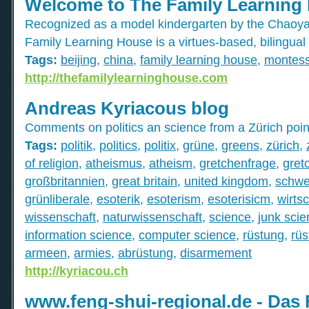
Welcome to The Family Learning
Recognized as a model kindergarten by the Chaoyan
Family Learning House is a virtues-based, bilingual 
Tags:
beijing
,
china
,
family learning house
,
montess
http://thefamilylearninghouse.com
Andreas Kyriacous blog
Comments on politics an science from a Zürich poin
Tags:
politik
,
politics
,
politix
,
grüne
,
greens
,
zürich
,
of religion
,
atheismus
,
atheism
,
gretchenfrage
,
gret
großbritannien
,
great britain
,
united kingdom
,
schwe
grünliberale
,
esoterik
,
esoterism
,
esoterisicm
,
wirtsc
wissenschaft
,
naturwissenschaft
,
science
,
junk sci
information science
,
computer science
,
rüstung
,
rüs
armeen
,
armies
,
abrüstung
,
disarmement
http://kyriacou.ch
www.feng-shui-regional.de - Das 