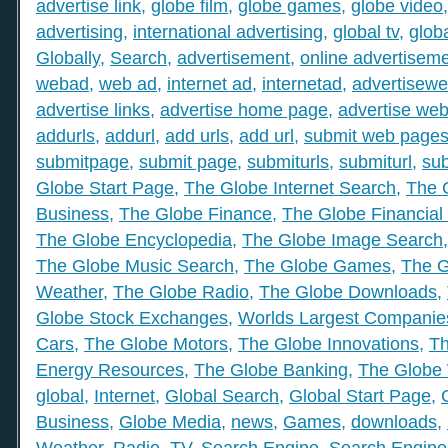
advertise link
,
globe film
,
globe games
,
globe video
advertising
,
international advertising
,
global tv
,
glob
Globally
,
Search
,
advertisement
,
online advertisem
webad
,
web ad
,
internet ad
,
internetad
,
advertisew
advertise links
,
advertise home page
,
advertise web
addurls
,
addurl
,
add urls
,
add url
,
submit web page
submitpage
,
submit page
,
submiturls
,
submiturl
,
sub
Globe Start Page
,
The Globe Internet Search
,
The 
Business
,
The Globe Finance
,
The Globe Financial
The Globe Encyclopedia
,
The Globe Image Search
The Globe Music Search
,
The Globe Games
,
The G
Weather
,
The Globe Radio
,
The Globe Downloads
,
Globe Stock Exchanges
,
Worlds Largest Companie
Cars
,
The Globe Motors
,
The Globe Innovations
,
Th
Energy Resources
,
The Globe Banking
,
The Globe 
global
,
Internet
,
Global Search
,
Global Start Page
,
Business
,
Globe Media
,
news
,
Games
,
downloads
,
Weather
,
Radio
,
TV
,
Search Engine
,
Search Engine