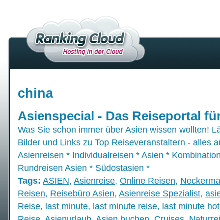
china
Asienspecial - Das Reiseportal fü
Was Sie schon immer über Asien wissen wollten! Lä
Bilder und Links zu Top Reiseveranstaltern - alles a
Asienreisen * Individualreisen * Asien * Kombinatio
Rundreisen Asien * Südostasien *
Tags:
ASIEN
,
Asienreise
,
Online Reisen
,
Neckerm
Reisen
,
Reisebüro Asien
,
Asienreise Spezialist
,
asi
Reise
,
last minute
,
last minute reise
,
last minute hot
Reise
,
Asienurlaub
,
Asien buchen
,
Cruises
,
Naturre