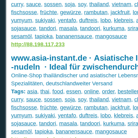
curry
,
sauce
,
sossen
,
soja
,
soy
,
thailand
,
vietnam
,
c
fischsosse
,
früchte
,
gewürze
,
rambutan
,
jackfruit
,
l
yumyum
,
sukiyaki
,
yentafo
,
duftreis
,
lobo
,
klebreis
,
sojasauce
,
tandori
,
masala
,
tandoori
,
kurkuma
,
srir
sesamöl
,
tapioka
,
bananensauce
,
mangosauce
http://88.198.117.233
www.asia-instant.de · Asiatische
-nudeln · Ideal für zwischendurc
Online-Shop thailändischer und asiatischer Lebens
Spezialitäten, deutschlandweiter Versand
Tags:
asia
,
thai
,
food
,
essen
,
online
,
order
,
bestelle
curry
,
sauce
,
sossen
,
soja
,
soy
,
thailand
,
vietnam
,
c
fischsosse
,
früchte
,
gewürze
,
rambutan
,
jackfruit
,
l
yumyum
,
sukiyaki
,
yentafo
,
duftreis
,
lobo
,
klebreis
,
sojasauce
,
tandori
,
masala
,
tandoori
,
kurkuma
,
srir
sesamöl
,
tapioka
,
bananensauce
,
mangosauce