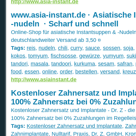
http://www.asia-instant.de
www.asia-instant.de · Asiatische
-nudeln · Scharf und schnell
Online-Shop für asiatische Instantsuppen & -Nude
deutschlandweiter Versand ab 3,50 ¤
Tags:
reis
,
nudeln
,
chili
,
curry
,
sauce
,
sossen
,
soja
kokos
,
tomyum
,
fischsosse
,
gewürze
,
yumyum
,
suk
tandori
,
masala
,
tandoori
,
kurkuma
,
sesam
,
safran
,
food
,
essen
,
online
,
order
,
bestellen
,
versand
,
kreu
http://www.asiainstant.de
Kostenloser Zahnersatz und Implan
100% Zahnersatz bei 0% Zuzahlu
Kostenloser Zahnersatz und Implantate - Dr. Z - die
100% Zahnersatz bei 0% Zuzahlungen im Regelleis
Tags:
Kostenloser Zahnersatz und Implantate
,
Zahn
Zahnimplantate
,
Nulltarif
,
Praxis
,
Dr. Z. GmbH
,
Kro