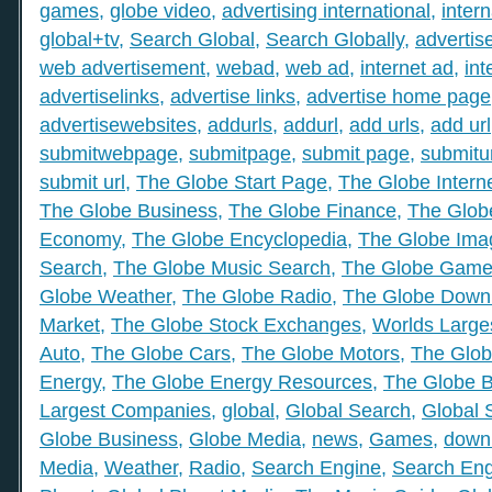
games
,
globe video
,
advertising international
,
intern
global+tv
,
Search Global
,
Search Globally
,
advertis
web advertisement
,
webad
,
web ad
,
internet ad
,
int
advertiselinks
,
advertise links
,
advertise home page
advertisewebsites
,
addurls
,
addurl
,
add urls
,
add url
submitwebpage
,
submitpage
,
submit page
,
submitu
submit url
,
The Globe Start Page
,
The Globe Intern
The Globe Business
,
The Globe Finance
,
The Globe
Economy
,
The Globe Encyclopedia
,
The Globe Ima
Search
,
The Globe Music Search
,
The Globe Gam
Globe Weather
,
The Globe Radio
,
The Globe Down
Market
,
The Globe Stock Exchanges
,
Worlds Large
Auto
,
The Globe Cars
,
The Globe Motors
,
The Glob
Energy
,
The Globe Energy Resources
,
The Globe 
Largest Companies
,
global
,
Global Search
,
Global 
Globe Business
,
Globe Media
,
news
,
Games
,
down
Media
,
Weather
,
Radio
,
Search Engine
,
Search Eng