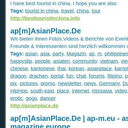
I have best tourist in china, I hope you are also
Tags:
tourist in china
,
travel
,
china
,
tour
http://besttouristinchina.info
ap[m]AsianPlace.De
Wir bieten ihnen Fotos,Videos & Berichte von Events,
Freunde & Interessenten sind herzlich willkommen
Tags:
asian
,
asia
,
party
,
Magazin
,
ap
,
m
,
philippine
happyslip
,
people
,
asiaten
,
community
,
vietnam
,
vi
chinese
,
kantonese
,
thai
,
korean
,
asianplace
,
kampf
dragon
,
drachen
,
portal
,
fun
,
chat
,
forums
,
filipino
,
p
pix
,
pictures
,
promo
,
newsletter
,
news
,
Germany
,
Du
HipHop
,
south east
,
place
,
internet
,
missasia
,
video
erotic
,
gogo
,
dancer
http://asianplace.de
ap[m]AsianPlace.De | ap-m.eu - a
magazine europe