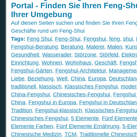
Portal - Finden Sie Ihren Feng-Sh
Ihrer Umgebung
Auf diesen Seiten suchen und finden Sie Ihren Feng
Geschäfte rund um Feng-Shui
Tags:
Feng Shui
,
Feng-Shui
,
Fengshui
,
feng
,
shui
,
Fengshui-Beratung
,
Beratung
,
Malerei
,
Malen
,
Kuns
Gesundheit
,
Wasserader
,
Störzone
,
Störfeld
,
Elekt
Einrichtung
,
Wohnen
,
Wohnhaus
,
Geschäft
,
Fengsh
Fengshui-Gärten
,
Fengshui-Architektur
,
Manageme
Liebe
,
Beziehung
,
Welt
,
China
,
Europa
,
Deutschlan
traditionell
,
klassisch
,
Klassisches Fengshui
,
moder
China-Fengshui
,
Chinesisches-Fengshui
,
Fengshui 
China
,
Fengshui in Europa
,
Fengshui in Deutschla
Tradition
,
Fengshui-klassisch
,
Klassisches-Fengshu
Chinesisches Fengshui
,
5 Elemente
,
Fünf Element
Elemente Farben
,
Fünf Elemente Ernährung
,
5-Ele
Chinesische Medizin
,
TCM
,
Traditionelle Chinesisc