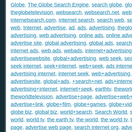
Globe
,
The Globe Search Engine
,
search globe
,
gl
theglobetelevision
,
websearch
,
websearch.net
,
web
internetsearch.com
,
Internet search
,
search web
,
s
web
,
Internet
,
advertise
,
ad
,
ads
,
advertising
,
thegl
advertising
,
web advertising
,
online ads
,
online adve
advertise site
,
global advertising
,
global ads
,
search
internet ads
,
web ads
,
webads
,
internet+advertising
advertisewebsite
,
global+advertising
,
web seek
,
sea
seek internet
,
seek+internet
,
web+seek
,
ads interne
advertising internet
,
internet seek
,
web+advertising
advertisesite
,
global+ads
,
+search+net
,
ads+interne
advertising+internet
,
internet+seek
,
earthtv
,
theworl
theworldtelevision
,
advertise+page
,
advertise+web
advertise+link
,
globe+film
,
globe+games
,
globe+vi
globe biz
,
global biz
,
world+search
,
Search World
,
world
,
world tv
,
the earth tv
,
the world
,
the world tv
,
page
,
advertise web page
,
search internet org
,
adve