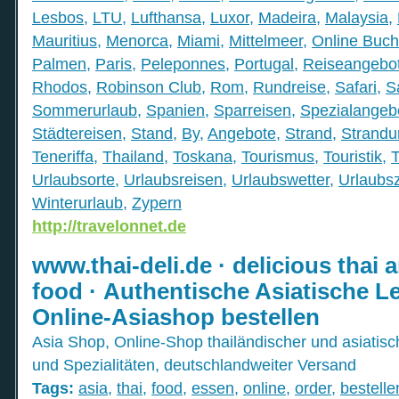
Lesbos
,
LTU
,
Lufthansa
,
Luxor
,
Madeira
,
Malaysia
,
Mauritius
,
Menorca
,
Miami
,
Mittelmeer
,
Online Buc
Palmen
,
Paris
,
Peleponnes
,
Portugal
,
Reiseangebo
Rhodos
,
Robinson Club
,
Rom
,
Rundreise
,
Safari
,
S
Sommerurlaub
,
Spanien
,
Sparreisen
,
Spezialangeb
Städtereisen
,
Stand
,
By
,
Angebote
,
Strand
,
Strandu
Teneriffa
,
Thailand
,
Toskana
,
Tourismus
,
Touristik
,
T
Urlaubsorte
,
Urlaubsreisen
,
Urlaubswetter
,
Urlaubsz
Winterurlaub
,
Zypern
http://travelonnet.de
www.thai-deli.de · delicious thai 
food · Authentische Asiatische L
Online-Asiashop bestellen
Asia Shop, Online-Shop thailändischer und asiatis
und Spezialitäten, deutschlandweiter Versand
Tags:
asia
,
thai
,
food
,
essen
,
online
,
order
,
bestelle