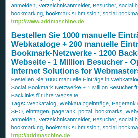
anmelden
,
Verzeichnisanmelder
,
Besucher
,
social 
bookmarking
,
bookmark submission
,
social bookma
http://www.addmaschine.de
Bestellen Sie 1000 manuelle Eintr
Webkataloge + 200 manuelle Eintr
Bookmark-Netzwerke - 1200 Backli
Webseite - 1 Million Besucher - O
Internet Solutions for Webmaste
Bestellen Sie 1000 manuelle Einträge in Webkatalo
Social-Bookmark-Netzwerke + 1 Million Besucher f
Backlinks für Ihre Webseite
Tags:
Webkatalog
,
Webkatalogeinträge
,
Pagerank 
SEO
,
eintragen
,
pagerank
,
portal
,
bookmarks
,
Webv
anmelden
,
Verzeichnisanmelder
,
Besucher
,
social 
bookmarking
,
bookmark submission
,
social bookma
http://addmaschine.de