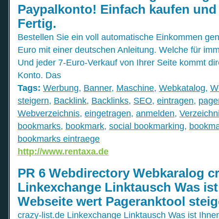
Paypalkonto! Einfach kaufen und i
Fertig.
Bestellen Sie ein voll automatische Einkommen gen
Euro mit einer deutschen Anleitung. Welche für im
Und jeder 7-Euro-Verkauf von Ihrer Seite kommt dire
Konto. Das
Tags:
Werbung
,
Banner
,
Maschine
,
Webkatalog
,
We
steigern
,
Backlink
,
Backlinks
,
SEO
,
eintragen
,
page
Webverzeichnis
,
eingetragen
,
anmelden
,
Verzeichn
bookmarks
,
bookmark
,
social bookmarking
,
bookma
bookmarks eintraege
http://www.rentaxa.de
PR 6 Webdirectory Webkaralog cra
Linkexchange Linktausch Was ist 
Webseite wert Pageranktool steig
crazy-list.de Linkexchange Linktausch Was ist Ihne