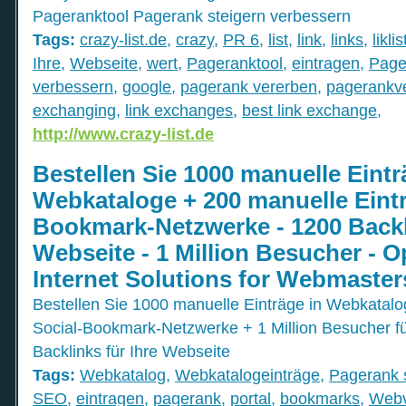
Pageranktool Pagerank steigern verbessern
Tags:
crazy-list.de
,
crazy
,
PR 6
,
list
,
link
,
links
,
liklis
Ihre
,
Webseite
,
wert
,
Pageranktool
,
eintragen
,
Page
verbessern
,
google
,
pagerank vererben
,
pagerankv
exchanging
,
link exchanges
,
best link exchange
,
http://www.crazy-list.de
Bestellen Sie 1000 manuelle Eintr
Webkataloge + 200 manuelle Eintr
Bookmark-Netzwerke - 1200 Backli
Webseite - 1 Million Besucher - O
Internet Solutions for Webmaste
Bestellen Sie 1000 manuelle Einträge in Webkatalo
Social-Bookmark-Netzwerke + 1 Million Besucher f
Backlinks für Ihre Webseite
Tags:
Webkatalog
,
Webkatalogeinträge
,
Pagerank 
SEO
,
eintragen
,
pagerank
,
portal
,
bookmarks
,
Webv