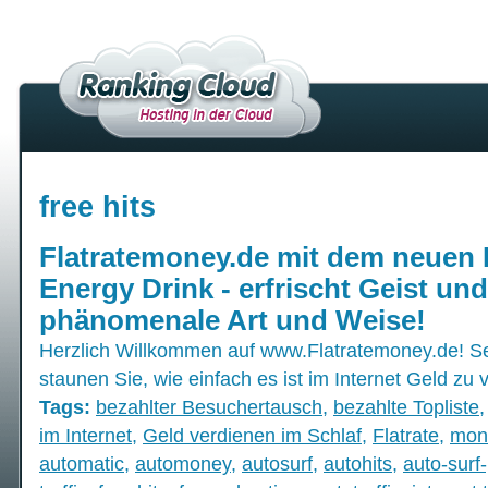
free hits
Flatratemoney.de mit dem neuen
Energy Drink - erfrischt Geist und
phänomenale Art und Weise!
Herzlich Willkommen auf www.Flatratemoney.de! S
staunen Sie, wie einfach es ist im Internet Geld zu 
Tags:
bezahlter Besuchertausch
,
bezahlte Topliste
im Internet
,
Geld verdienen im Schlaf
,
Flatrate
,
mon
automatic
,
automoney
,
autosurf
,
autohits
,
auto-surf-