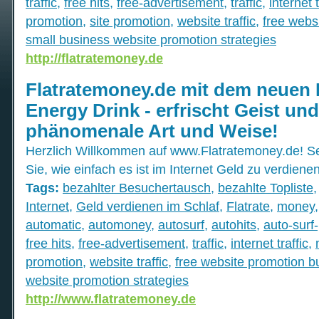
traffic
,
free hits
,
free-advertisement
,
traffic
,
internet t
promotion
,
site promotion
,
website traffic
,
free webs
small business website promotion strategies
http://flatratemoney.de
Flatratemoney.de mit dem neuen
Energy Drink - erfrischt Geist und
phänomenale Art und Weise!
Herzlich Willkommen auf www.Flatratemoney.de! S
Sie, wie einfach es ist im Internet Geld zu verdienen
Tags:
bezahlter Besuchertausch
,
bezahlte Topliste
Internet
,
Geld verdienen im Schlaf
,
Flatrate
,
money
automatic
,
automoney
,
autosurf
,
autohits
,
auto-surf-
free hits
,
free-advertisement
,
traffic
,
internet traffic
,
promotion
,
website traffic
,
free website promotion b
website promotion strategies
http://www.flatratemoney.de