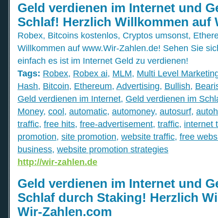
Geld verdienen im Internet und G
Schlaf! Herzlich Willkommen auf 
Robex, Bitcoins kostenlos, Cryptos umsonst, Ethere
Willkommen auf www.Wir-Zahlen.de! Sehen Sie sic
einfach es ist im Internet Geld zu verdienen!
Tags:
Robex
,
Robex ai
,
MLM
,
Multi Level Marketin
Hash
,
Bitcoin
,
Ethereum
,
Advertising
,
Bullish
,
Beari
Geld verdienen im Internet
,
Geld verdienen im Schl
Money
,
cool
,
automatic
,
automoney
,
autosurf
,
autoh
traffic
,
free hits
,
free-advertisement
,
traffic
,
internet t
promotion
,
site promotion
,
website traffic
,
free webs
business
,
website promotion strategies
http://wir-zahlen.de
Geld verdienen im Internet und G
Schlaf durch Staking! Herzlich W
Wir-Zahlen.com