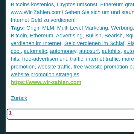
Bitcoins kostenlos, Cryptos umsonst, Ethereum grat
www.Wir-Zahlen.com! Sehen Sie sich um und staunen
Internet Geld zu verdienen!
Tags:
Origin MLM
,
Multi Level Marketing
,
Werbung
Bitcoin
,
Ethereum
,
Advertising
,
Bullish
,
Bearish
,
Sq
verdienen im Internet
,
Geld verdienen im Schlaf
,
Fl
cool
,
automatic
,
automoney
,
autosurf
,
autohits
,
auto
hits
,
free-advertisement
,
traffic
,
internet traffic
,
more 
promotion
,
website traffic
,
free website promotion b
website promotion strategies
https://www.wir-zahlen.com
Zurück
1