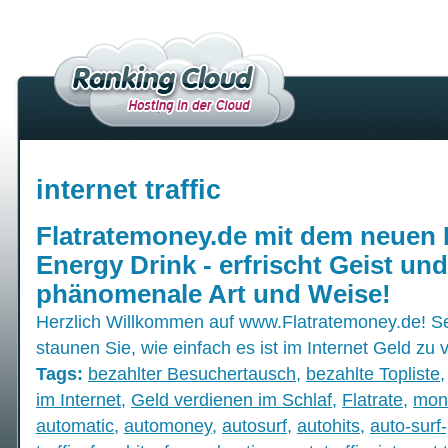
internet traffic
Flatratemoney.de mit dem neuen
Energy Drink - erfrischt Geist und
phänomenale Art und Weise!
Herzlich Willkommen auf www.Flatratemoney.de! S
staunen Sie, wie einfach es ist im Internet Geld zu 
Tags:
bezahlter Besuchertausch
,
bezahlte Topliste
im Internet
,
Geld verdienen im Schlaf
,
Flatrate
,
mon
automatic
,
automoney
,
autosurf
,
autohits
,
auto-surf-