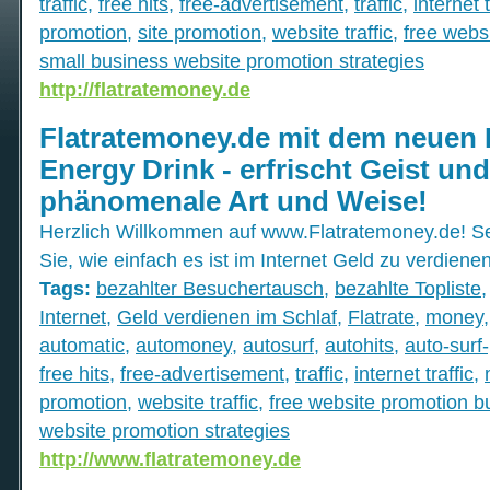
traffic
,
free hits
,
free-advertisement
,
traffic
,
internet t
promotion
,
site promotion
,
website traffic
,
free webs
small business website promotion strategies
http://flatratemoney.de
Flatratemoney.de mit dem neuen
Energy Drink - erfrischt Geist und
phänomenale Art und Weise!
Herzlich Willkommen auf www.Flatratemoney.de! S
Sie, wie einfach es ist im Internet Geld zu verdienen
Tags:
bezahlter Besuchertausch
,
bezahlte Topliste
Internet
,
Geld verdienen im Schlaf
,
Flatrate
,
money
automatic
,
automoney
,
autosurf
,
autohits
,
auto-surf-
free hits
,
free-advertisement
,
traffic
,
internet traffic
,
promotion
,
website traffic
,
free website promotion b
website promotion strategies
http://www.flatratemoney.de