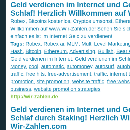
Geld verdienen im Internet und G
Schlaf! Herzlich Willkommen auf 
Robex, Bitcoins kostenlos, Cryptos umsonst, Ethere
Willkommen auf www.Wir-Zahlen.de! Sehen Sie sic
einfach es ist im Internet Geld zu verdienen!
Tags:
Robex
,
Robex ai
,
MLM
,
Multi Level Marketin
Hash
,
Bitcoin
,
Ethereum
,
Advertising
,
Bullish
,
Beari
Geld verdienen im Internet
,
Geld verdienen im Schl
Money
,
cool
,
automatic
,
automoney
,
autosurf
,
autoh
traffic
,
free hits
,
free-advertisement
,
traffic
,
internet t
promotion
,
site promotion
,
website traffic
,
free webs
business
,
website promotion strategies
http://wir-zahlen.de
Geld verdienen im Internet und G
Schlaf durch Staking! Herzlich W
Wir-Zahlen.com