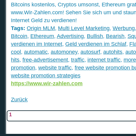
Bitcoins kostenlos, Cryptos umsonst, Ethereum grat
www.Wir-Zahlen.com! Sehen Sie sich um und staunen
Internet Geld zu verdienen!
Tags:
Origin MLM
,
Multi Level Marketing
,
Werbung
Bitcoin
,
Ethereum
,
Advertising
,
Bullish
,
Bearish
,
Sq
verdienen im Internet
,
Geld verdienen im Schlaf
,
Fl
cool
,
automatic
,
automoney
,
autosurf
,
autohits
,
auto
hits
,
free-advertisement
,
traffic
,
internet traffic
,
more 
promotion
,
website traffic
,
free website promotion b
website promotion strategies
https://www.wir-zahlen.com
Zurück
1