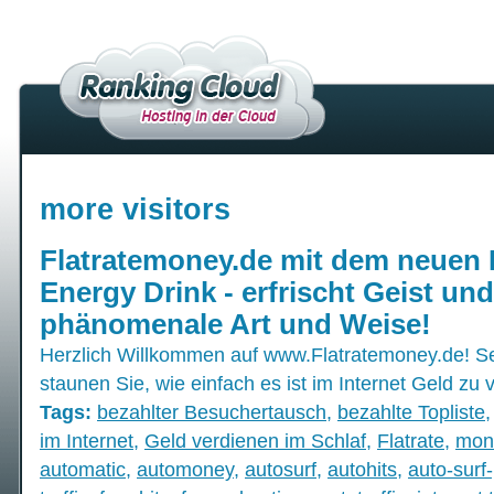
more visitors
Flatratemoney.de mit dem neuen
Energy Drink - erfrischt Geist und
phänomenale Art und Weise!
Herzlich Willkommen auf www.Flatratemoney.de! S
staunen Sie, wie einfach es ist im Internet Geld zu 
Tags:
bezahlter Besuchertausch
,
bezahlte Topliste
im Internet
,
Geld verdienen im Schlaf
,
Flatrate
,
mon
automatic
,
automoney
,
autosurf
,
autohits
,
auto-surf-