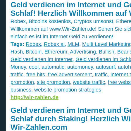
Geld verdienen im Internet und G
Schlaf! Herzlich Willkommen auf 
Robex, Bitcoins kostenlos, Cryptos umsonst, Ethere
Willkommen auf www.Wir-Zahlen.de! Sehen Sie sic
einfach es ist im Internet Geld zu verdienen!
Tags:
Robex
,
Robex ai
,
MLM
,
Multi Level Marketin
Hash
,
Bitcoin
,
Ethereum
,
Advertising
,
Bullish
,
Beari
Geld verdienen im Internet
,
Geld verdienen im Schl
Money
,
cool
,
automatic
,
automoney
,
autosurf
,
autoh
traffic
,
free hits
,
free-advertisement
,
traffic
,
internet t
promotion
,
site promotion
,
website traffic
,
free webs
business
,
website promotion strategies
http://wir-zahlen.de
Geld verdienen im Internet und G
Schlaf durch Staking! Herzlich W
Wir-Zahlen.com