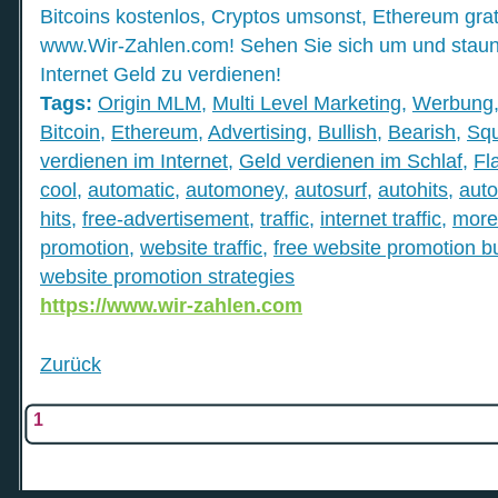
Bitcoins kostenlos, Cryptos umsonst, Ethereum grat
www.Wir-Zahlen.com! Sehen Sie sich um und staunen
Internet Geld zu verdienen!
Tags:
Origin MLM
,
Multi Level Marketing
,
Werbung
Bitcoin
,
Ethereum
,
Advertising
,
Bullish
,
Bearish
,
Sq
verdienen im Internet
,
Geld verdienen im Schlaf
,
Fl
cool
,
automatic
,
automoney
,
autosurf
,
autohits
,
auto
hits
,
free-advertisement
,
traffic
,
internet traffic
,
more 
promotion
,
website traffic
,
free website promotion b
website promotion strategies
https://www.wir-zahlen.com
Zurück
1