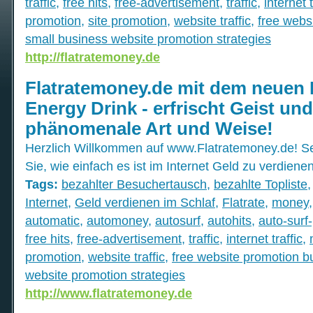
traffic
,
free hits
,
free-advertisement
,
traffic
,
internet t
promotion
,
site promotion
,
website traffic
,
free webs
small business website promotion strategies
http://flatratemoney.de
Flatratemoney.de mit dem neuen
Energy Drink - erfrischt Geist und
phänomenale Art und Weise!
Herzlich Willkommen auf www.Flatratemoney.de! S
Sie, wie einfach es ist im Internet Geld zu verdienen
Tags:
bezahlter Besuchertausch
,
bezahlte Topliste
Internet
,
Geld verdienen im Schlaf
,
Flatrate
,
money
automatic
,
automoney
,
autosurf
,
autohits
,
auto-surf-
free hits
,
free-advertisement
,
traffic
,
internet traffic
,
promotion
,
website traffic
,
free website promotion b
website promotion strategies
http://www.flatratemoney.de